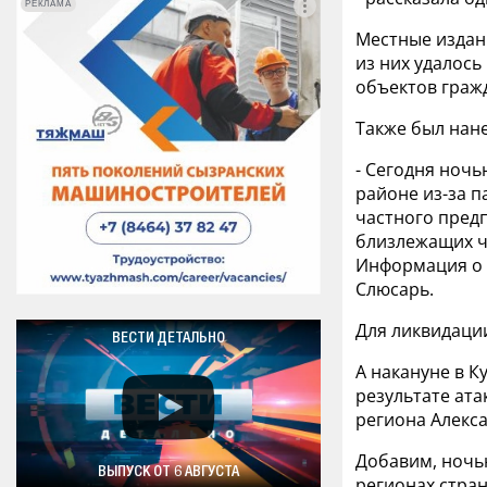
РЕКЛАМА
РЕКЛАМА
Местные издан
из них удалос
объектов граж
Также был нане
- Сегодня ночь
районе из-за 
частного пред
близлежащих ч
Информация о 
Слюсарь.
Для ликвидаци
ВЕСТИ ДЕТАЛЬНО
А накануне в К
результате ата
региона Алекс
Добавим, ночью
ВЫПУСК ОТ 6 АВГУСТА
регионах стран