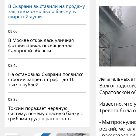
В Сызрани выставили на продажу
зал, где можно было блеснуть
широтой души
09:00
В Москве открылась уличная
фотовыставка, посвященная
Самарской области
08:45
На остановках Сызрани появился
летательных ап
строгий запрет: штраф - до 10
тысяч рублей
Волгоградской,
Саратовской об
08:39
Известно, что 
Токсин поражает нервную
Тревога была о
систему: почему опасную банку с
грибами трудно распознать
- Мы проснулис
резкий, металл
- рассказала о