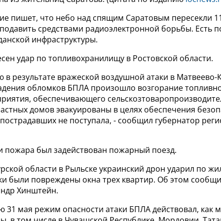
ие пишет, что небо над спящим Саратовым пересекли 11
ь подавить средствами радиоэлектронной борьбы. Есть 
данской инфраструктуры.
сен удар по топливохранилищу в Ростовской области.
ю в результате вражеской воздушной атаки в Матвеево-
падения обломков БПЛА произошло возгорание топливн
приятия, обеспечивающего сельскозтоваропроизводите
астных домов эвакуированы в целях обеспечения безоп
пострадавших не поступала, - сообщил губернатор рег
и пожара был задействован пожарный поезд.
урской области в Рыльске украинский дрон ударил по жи
ки были повреждены окна трех квартир. Об этом сообщи
андр Хинштейн.
 31 мая режим опасности атаки БПЛА действовал, как м
ы, в том числе в Чувашской Республике, Мордовии, Тата