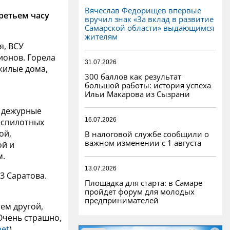
Вячеслав Федорищев впервые
ретьем часу
вручил знак «За вклад в развитие
Самарской области» выдающимся
жителям
я, ВСУ
ионов. Горела
31.07.2026
жилые дома,
300 баллов как результат
большой работы: история успеха
Ильи Макарова из Сызрани
 дежурные
16.07.2026
еспилотных
ой,
В налоговой службе сообщили о
важном изменении с 1 августа
ой и
м.
13.07.2026
З Саратова.
Площадка для старта: в Самаре
пройдет форум для молодых
предпринимателей
сем другой,
 Очень страшно,
net
)