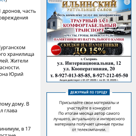
РЕКЛАМА
 дронов, часть
повреждения
Курганском
ого хранилища
лей. Жители
асности.
иона Юрий
лому дому. В
л глава
инимум, в 17
рстане,