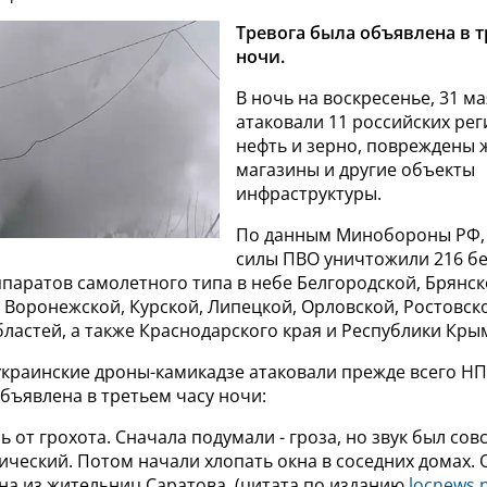
Тревога была объявлена в т
ночи.
В ночь на воскресенье, 31 ма
атаковали 11 российских рег
нефть и зерно, повреждены 
магазины и другие объекты
инфраструктуры.
По данным Минобороны РФ,
силы ПВО уничтожили 216 б
паратов самолетного типа в небе Белгородской, Брянск
 Воронежской, Курской, Липецкой, Орловской, Ростовск
ластей, а также Краснодарского края и Республики Кры
украинские дроны-камикадзе атаковали прежде всего НП
бъявлена в третьем часу ночи:
ь от грохота. Сначала подумали - гроза, но звук был сов
ический. Потом начали хлопать окна в соседних домах.
дна из жительниц Саратова. (цитата по изданию
locnews.