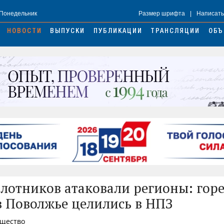
 Понедельник
Размер шрифта
|
Написать
НОВОСТИ
ВЫПУСКИ
ПУБЛИКАЦИИ
ТРАНСЛЯЦИИ
ОБЪ
илотников атаковали регионы: гор
 в Поволжье целились в НПЗ
бщество