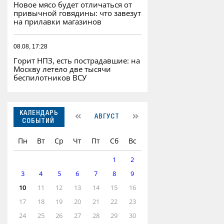
Новое мясо будет отличаться от
привычной говядины: что завезут
на прилавки магазинов
08.08, 17:28
Горит НПЗ, есть пострадавшие: на
Москву летело две тысячи
беспилотников ВСУ
КАЛЕНДАРЬ
АВГУСТ
СОБЫТИЙ
Пн
Вт
Ср
Чт
Пт
Сб
Вс
1
2
3
4
5
6
7
8
9
10
11
12
13
14
15
16
17
18
19
20
21
22
23
24
25
26
27
28
29
30