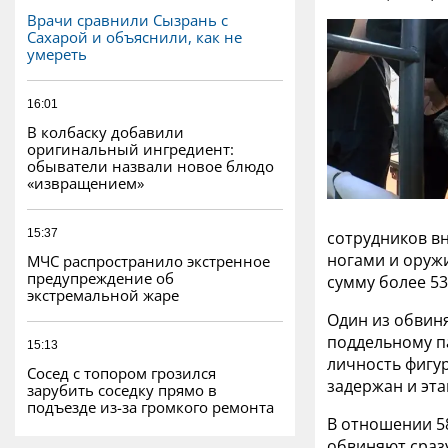
Врачи сравнили Сызрань с
Сахарой и объяснили, как не
умереть
16:01
В колбаску добавили
оригинальный ингредиент:
обыватели назвали новое блюдо
«извращением»
15:37
сотрудников в
ногами и оружи
МЧС распространило экстренное
предупреждение об
сумму более 53
экстремальной жаре
Один из обвиня
поддельному па
15:13
личность фигу
Сосед с топором грозился
задержан и эта
зарубить соседку прямо в
подъезде из-за громкого ремонта
В отношении 58
обвиняют сраз