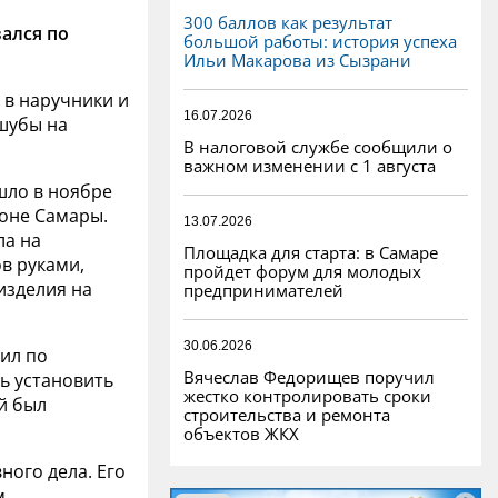
300 баллов как результат
ался по
большой работы: история успеха
Ильи Макарова из Сызрани
 в наручники и
16.07.2026
 шубы на
В налоговой службе сообщили о
важном изменении с 1 августа
шло в ноябре
йоне Самары.
13.07.2026
ла на
Площадка для старта: в Самаре
в руками,
пройдет форум для молодых
изделия на
предпринимателей
30.06.2026
ил по
Вячеслав Федорищев поручил
сь установить
жестко контролировать сроки
й был
строительства и ремонта
объектов ЖКХ
ного дела. Его
м