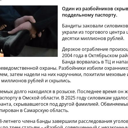
Один из разбойников скрыв
поддельному паспорту.
Бандиты заковали силовиков
украли из торгового центра
десятки миллионов рублей.
Дерзкое ограбление произо
2004 года в Октябрьском ра
Банда ворвалась в ТЦ и напа
неведомственной охраны. Разбойники избили охраннико
ем, затем надели на них наручники, похитили меховые 
 миллионов рублей и скрылись.
емых долго находился в розыске. Последнее время он ж
спорту в Омской области. В 2025 году силовикам удало
ранта, скрывавшегося под другой фамилией. Обвиняемы
пирован в Самарскую область.
-летнего члена банды завершили расследования уголов
у по трем статьям – «Разбой, совершенный с незаконны