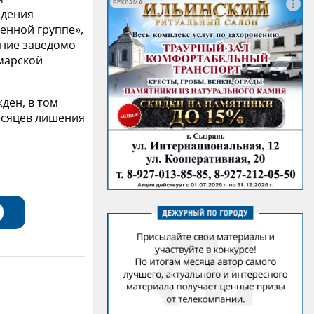
РЕКЛАМА
адения
енной группе»,
ание заведомо
марской
ден, в том
месяцев лишения