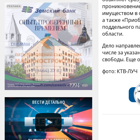
проникновение
РЕКЛАМА
РЕКЛАМА
имуществом в 
а также «Прио
поддельного п
области.
Дело направлен
числе за указа
свободы. Еще о
фото: КТВ-ЛУЧ
ВЕСТИ ДЕТАЛЬНО