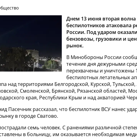
 Общество
Днем 13 июня вторая волна
беспилотников атаковала 
России. Под ударом оказал
бензовозы, грузовики и це
рынок.
В Минобороны России сообщ
течение дня дежурными сре
перехвачены и уничтожены 1
беспилотных летательных а
па над территориями Белгородской, Курской, Тульской,
овской, Смоленской, Брянской, Рязанской областей, Мо
одарского края, Республики Крым и над акваторией Чер
ид Пасечник рассказал, что беспилотник ВСУ нанес уда
ынку в городе Сватово.
 пострадали семь человек. С ранениями различной степ
ставлены в больницу, им оказывается необходимая мед