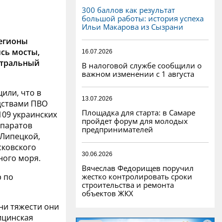
300 баллов как результат
большой работы: история успеха
Ильи Макарова из Сызрани
регионы
ись мосты,
16.07.2026
нтральный
В налоговой службе сообщили о
важном изменении с 1 августа
или, что в
13.07.2026
дствами ПВО
Площадка для старта: в Самаре
09 украинских
пройдет форум для молодых
ппаратов
предпринимателей
 Липецкой,
сковского
30.06.2026
ного моря.
Вячеслав Федорищев поручил
жестко контролировать сроки
р по
строительства и ремонта
объектов ЖКХ
ени тяжести они
ицинская