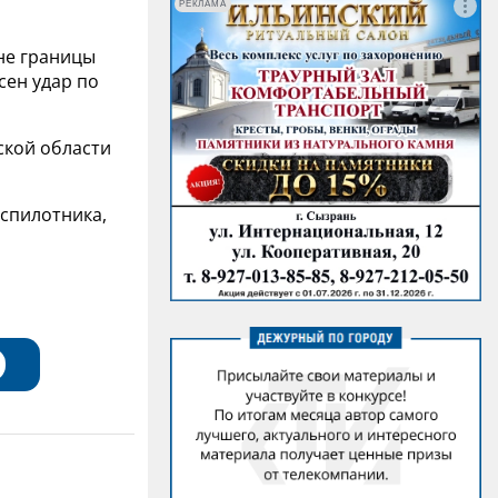
РЕКЛАМА
не границы
сен удар по
ской области
спилотника,