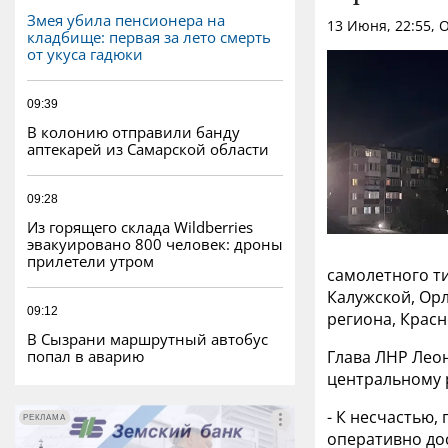
Змея убила пенсионера на
13 Июня, 22:55,
кладбище: первая за лето смерть
от укуса гадюки
09:39
В колонию отправили банду
аптекарей из Самарской области
09:28
Из горящего склада Wildberries
эвакуировано 800 человек: дроны
прилетели утром
самолетного ти
Калужской, Орл
09:12
региона, Красн
В Сызрани маршрутный автобус
попал в аварию
Глава ЛНР Леон
центральному р
- К несчастью,
РЕКЛАМА
РЕКЛАМА
оперативно до