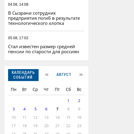
04.08, 14:08
В Сызрани сотрудник
предприятия погиб в результате
технологического хлопка
05.08, 17:02
Стал известен размер средней
пенсии по старости для россиян
КАЛЕНДАРЬ
АВГУСТ
СОБЫТИЙ
Пн
Вт
Ср
Чт
Пт
Сб
Вс
1
2
3
4
5
6
7
8
9
10
11
12
13
14
15
16
17
18
19
20
21
22
23