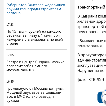
Губернатор Вячеслав Федорищев
Транспортный 
вручил госнаграды строителям
региона
В Сызрани ком
железной доро
17:23
транспортной 
По 15 тысяч рублей на каждого
неисправна ве
ребенка: выплату к 1 сентября
намерены легализовать по всей
- Выявленные 
стране
пользования, -
В прокуратуре
17:05
административ
Завтра в центре Сызрани музыка
эксплуатации 
позволит себе немного
«похулиганить»
Нарушения по 
фото: КТВ-ЛУЧ
16:45
Громыхнуло от Москвы до Тулы.
Мощный звук взрыва слышали
все, в МЧС только разводят
руками