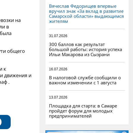
Вячеслав Федорищев впервые
вручил знак «За вклад в развитие
Самарской области» выдающимся
возки на
жителям
ли в
 была
31.07.2026
300 баллов как результат
большой работы: история успеха
ути общего
Ильи Макарова из Сызрани
и к
16.07.2026
и движения и
В налоговой службе сообщили о
аф .
важном изменении с 1 августа
13.07.2026
Площадка для старта: в Самаре
пройдет форум для молодых
предпринимателей