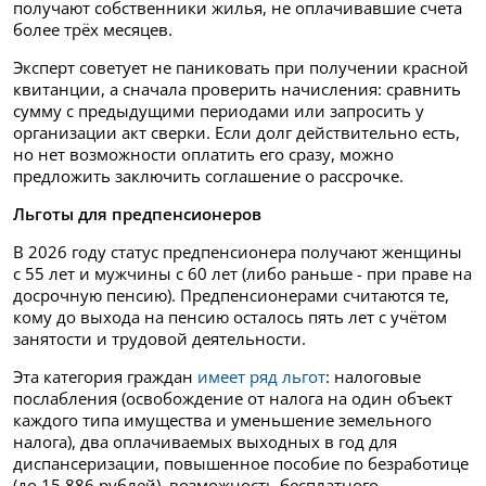
получают собственники жилья, не оплачивавшие счета
более трёх месяцев.
Эксперт советует не паниковать при получении красной
квитанции, а сначала проверить начисления: сравнить
сумму с предыдущими периодами или запросить у
организации акт сверки. Если долг действительно есть,
но нет возможности оплатить его сразу, можно
предложить заключить соглашение о рассрочке.
Льготы для предпенсионеров
В 2026 году статус предпенсионера получают женщины
с 55 лет и мужчины с 60 лет (либо раньше - при праве на
досрочную пенсию). Предпенсионерами считаются те,
кому до выхода на пенсию осталось пять лет с учётом
занятости и трудовой деятельности.
Эта категория граждан
имеет ряд льгот
: налоговые
послабления (освобождение от налога на один объект
каждого типа имущества и уменьшение земельного
налога), два оплачиваемых выходных в год для
диспансеризации, повышенное пособие по безработице
(до 15 886 рублей), возможность бесплатного