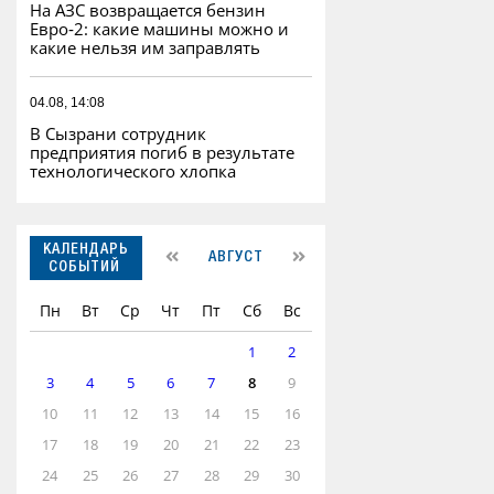
На АЗС возвращается бензин
Евро‑2: какие машины можно и
какие нельзя им заправлять
04.08, 14:08
В Сызрани сотрудник
предприятия погиб в результате
технологического хлопка
КАЛЕНДАРЬ
АВГУСТ
СОБЫТИЙ
Пн
Вт
Ср
Чт
Пт
Сб
Вс
1
2
3
4
5
6
7
8
9
10
11
12
13
14
15
16
17
18
19
20
21
22
23
24
25
26
27
28
29
30