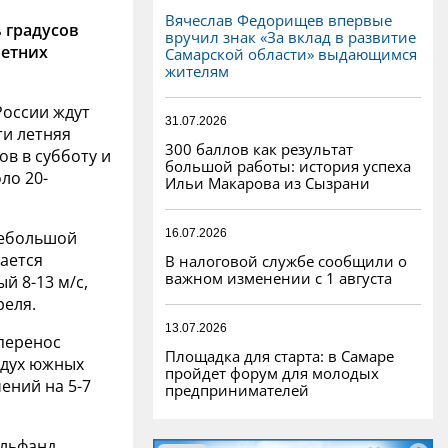
Вячеслав Федорищев впервые
 градусов
вручил знак «За вклад в развитие
летних
Самарской области» выдающимся
жителям
России ждут
31.07.2026
ти летняя
300 баллов как результат
в в субботу и
большой работы: история успеха
ло 20-
Ильи Макарова из Сызрани
16.07.2026
небольшой
дается
В налоговой службе сообщили о
важном изменении с 1 августа
й 8-13 м/с,
реля.
13.07.2026
 перенос
Площадка для старта: в Самаре
здух южных
пройдет форум для молодых
ений на 5-7
предпринимателей
ильфанд