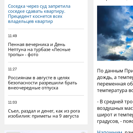
Соседка через суд запретила
соседке сдавать квартиру.
Прецедент коснется всех
владельцев квартир
11:49
Пенная вечерника и День
Нептуна на турбазе «Лесные
тропы» - фото
11:27
По данным При
дождь, а темпе
Россиянам в августе в целях
безопасности разрешили брать
переменная об
внеочередные отпуска
температура во
- В средней тр
11:03
воздушных мас
Съел, раздал и денег, как из рога
широт и темпе
изобилия: приметы на 9 августа
градусов, - по
Напомним
, ра