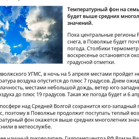
Температурный фон на семь
будет выше средних много
значений.
Пока центральные регионы 
снега, в Поволжье будет поч
погода. Столбики термометро
воскресенье остановятся око
градусной отметки.
волжского УГМС, в ночь на 5 апреля местами пройдет 
ратура воздуха опустится до плюс 7 градусов. Днем ожи
лачность, местами небольшой дождь, ветер юго-западны
здуха до плюс 19 градусов. Такая же погода будет и 6 ап
опосфере над Средней Волгой сохранится юго-западный
с, поэтому в Поволжье продолжит поступать теплый во
ратурный фон окажется выше средних многолетних знач
яснили в метеослужбе.
нее научный руководитель Гидрометцентра РФ Роман В