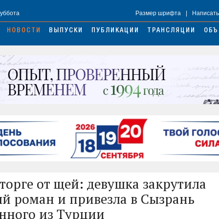
Суббота
Размер шрифта
|
Написать
НОВОСТИ
ВЫПУСКИ
ПУБЛИКАЦИИ
ТРАНСЛЯЦИИ
ОБЪ
сторге от щей: девушка закрутила
й роман и привезла в Сызрань
нного из Турции