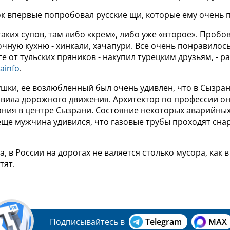
ок впервые попробовал русские щи, которые ему очень 
 таких супов, там либо «крем», либо уже «второе». Пробо
очную кухню - хинкали, хачапури. Все очень понравилос
ге от тульских пряников - накупил турецким друзьям, - р
ainfo
.
ушки, ее возлюбленный был очень удивлен, что в Сызра
вила дорожного движения. Архитектор по профессии он
ания в центре Сызрани. Состояние некоторых аварийных
еще мужчина удивился, что газовые трубы проходят снар
а, в России на дорогах не валяется столько мусора, как 
тят.
Подписывайтесь в
Telegram
MAX