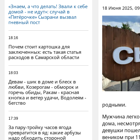
«Знаем, а что делать! Звали к себе
18 Июня 2025, 09
домой - не идут»: случай в
«Пятёрочке» Сызрани вызвал
гневный пост
18:16
Почем стоит картошка для
заключенных: есть такая статья
расходов в Самарской области
18:03
Девам - шик в доме и блеск в
любви, Козерогам - обморок и
горечь обиды, Ракам - красная
кнопка и ветер удачи, Водолеям -
бегство
родными.
Мужчина легко 
17:39
дома, несмотря
За пару-тройку часов ягода
девушки пошел 
превратится в яд: какие арбузы
веником при 11
надо обходить стороной