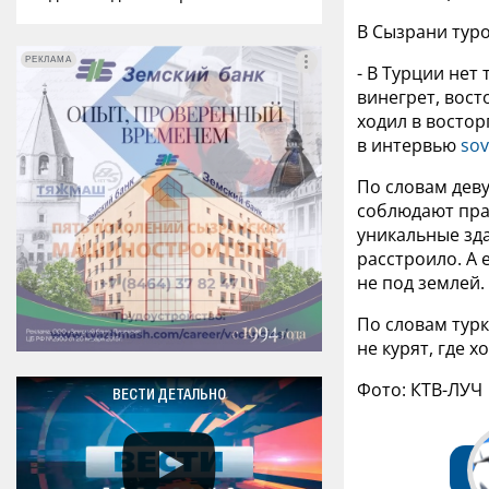
В Сызрани тур
РЕКЛАМА
РЕКЛАМА
- В Турции нет
винегрет, вост
ходил в востор
в интервью
sov
По словам дев
соблюдают пра
уникальные зд
расстроило. А 
не под землей.
По словам турк
не курят, где хо
Фото: КТВ-ЛУЧ
ВЕСТИ ДЕТАЛЬНО