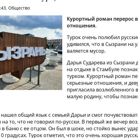
:43, Общество
Курортный роман перерос в
отношения.
Турок очень полюбил русски
удивился, что в Сызрани на 
валяется мусор.
Дарья Сударева из Сызрани д
на отдыхе в Стамбуле позна
турком. Курортный роман пе
серьезные отношения, и дев
пригласила возлюбленного в
малую родину, чтобы познак
нашел общий язык с семьей Дарьи и смог почувствовать
 на то, что не говорил по-русски. В первый же вечер в
в баню с ее отцом. Он был в шоке, но стойко вынес уд
0 градусах. Турок отметил, что это очень хорошая русск