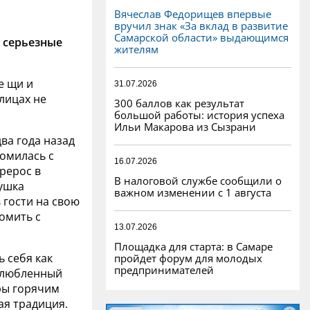
Вячеслав Федорищев впервые
вручил знак «За вклад в развитие
Самарской области» выдающимся
 серьезные
жителям
е щи и
31.07.2026
улицах не
300 баллов как результат
большой работы: история успеха
Ильи Макарова из Сызрани
ва года назад
комилась с
16.07.2026
рерос в
В налоговой службе сообщили о
ушка
важном изменении с 1 августа
 гости на свою
омить с
13.07.2026
Площадка для старта: в Самаре
 себя как
пройдет форум для молодых
предпринимателей
озлюбленный
ары горячим
ая традиция.