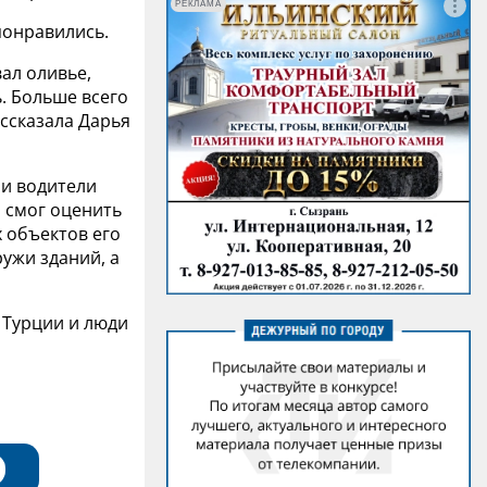
РЕКЛАМА
понравились.
вал оливье,
ь. Больше всего
ассказала Дарья
ни водители
 смог оценить
 объектов его
ужи зданий, а
в Турции и люди