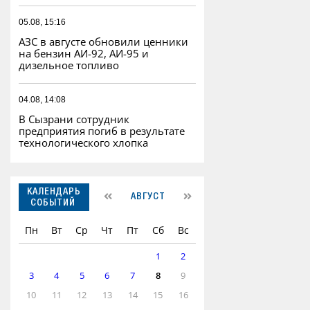
05.08, 15:16
АЗС в августе обновили ценники
на бензин АИ-92, АИ-95 и
дизельное топливо
04.08, 14:08
В Сызрани сотрудник
предприятия погиб в результате
технологического хлопка
КАЛЕНДАРЬ
АВГУСТ
СОБЫТИЙ
Пн
Вт
Ср
Чт
Пт
Сб
Вс
1
2
3
4
5
6
7
8
9
10
11
12
13
14
15
16