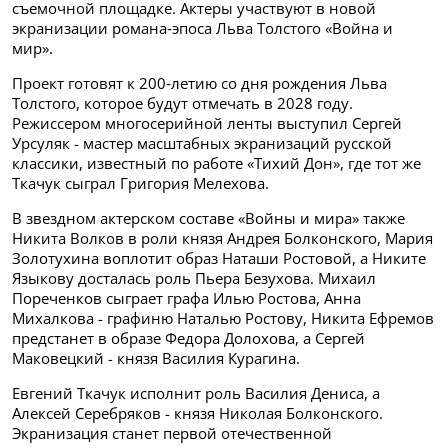
съемочной площадке. Актеры участвуют в новой
экранизации романа‑эпоса Льва Толстого «Война и
мир».
Проект готовят к 200‑летию со дня рождения Льва
Толстого, которое будут отмечать в 2028 году.
Режиссером многосерийной ленты выступил Сергей
Урсуляк - мастер масштабных экранизаций русской
классики, известный по работе «Тихий Дон», где тот же
Ткачук сыграл Григория Мелехова.
В звездном актерском составе «Войны и мира» также
Никита Волков в роли князя Андрея Болконского, Мария
Золотухина воплотит образ Наташи Ростовой, а Никите
Языкову досталась роль Пьера Безухова. Михаил
Пореченков сыграет графа Илью Ростова, Анна
Михалкова - графиню Наталью Ростову, Никита Ефремов
предстанет в образе Федора Долохова, а Сергей
Маковецкий - князя Василия Курагина.
Евгений Ткачук исполнит роль Василия Дениса, а
Алексей Серебряков - князя Николая Болконского.
Экранизация станет первой отечественной