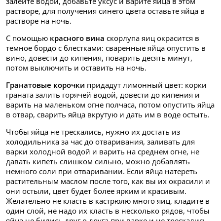
залейте водой, добавьте уксус и варите яйца в этом
растворе, для получения синего цвета оставьте яйца в
растворе на ночь.
С помощью
красного вина
скорлупа яиц окрасится в
темное бордо с блестками: сваренные яйца опустить в
вино, довести до кипения, поварить десять минут,
потом выключить и оставить на ночь.
Гранатовые корочки
придадут лимонный цвет: корки
граната залить горячей водой, довести до кипения и
варить на маленьком огне полчаса, потом опустить яйца
в отвар, сварить яйца вкрутую и дать им в воде остыть.
Чтобы яйца не трескались, нужно их достать из
холодильника за час до отваривания, заливать для
варки холодной водой и варить на среднем огне, не
давать кипеть слишком сильно, можно добавлять
немного соли при отваривании. Если яйца натереть
растительным маслом после того, как вы их окрасили и
они остыли, цвет будет более ярким и красивым.
Желательно не класть в кастрюлю много яиц, кладите в
один слой, не надо их класть в несколько рядов, чтобы
яйца не бились друг о друга при варке и не трескались.