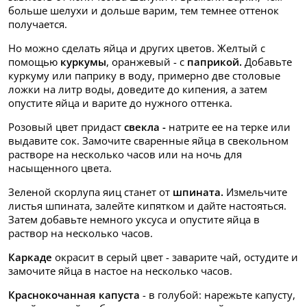
больше шелухи и дольше варим, тем темнее оттенок
получается.
Но можно сделать яйца и других цветов. Желтый с
помощью
куркумы
, оранжевый - с
паприкой.
Добавьте
куркуму или паприку в воду, примерно две столовые
ложки на литр воды, доведите до кипения, а затем
опустите яйца и варите до нужного оттенка.
Розовый цвет придаст
свекла -
натрите ее на терке или
выдавите сок. Замочите сваренные яйца в свекольном
растворе на несколько часов или на ночь для
насыщенного цвета.
Зеленой скорлупа яиц станет от
шпината.
Измельчите
листья шпината, залейте кипятком и дайте настояться.
Затем добавьте немного уксуса и опустите яйца в
раствор на несколько часов.
Каркаде
окрасит в серый цвет - заварите чай, остудите и
замочите яйца в настое на несколько часов.
Краснокочанная капуста
- в голубой: нарежьте капусту,