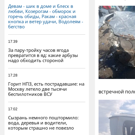
Девам - шик в доме и блеск в
любви, Козерогам - обморок и
горечь обиды, Ракам - красная
кнопка и ветер удачи, Водолеям -
бегство
17:39
За пару-тройку часов ягода
превратится в яд: какие арбузы
надо обходить стороной
17:28
Горит НПЗ, есть пострадавшие: на
Москву летело две тысячи
встречной пол
беспилотников ВСУ
17:02
Сызрань немного поштормило:
вода, деревья и водители,
которым страшно не повезло