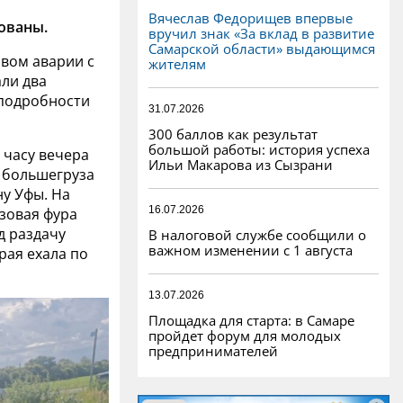
Вячеслав Федорищев впервые
ованы.
вручил знак «За вклад в развитие
Самарской области» выдающимся
овом аварии с
жителям
али два
 подробности
31.07.2026
300 баллов как результат
большой работы: история успеха
 часу вечера
Ильи Макарова из Сызрани
м большегруза
ну Уфы. На
16.07.2026
узовая фура
д раздачу
В налоговой службе сообщили о
важном изменении с 1 августа
рая ехала по
13.07.2026
Площадка для старта: в Самаре
пройдет форум для молодых
предпринимателей