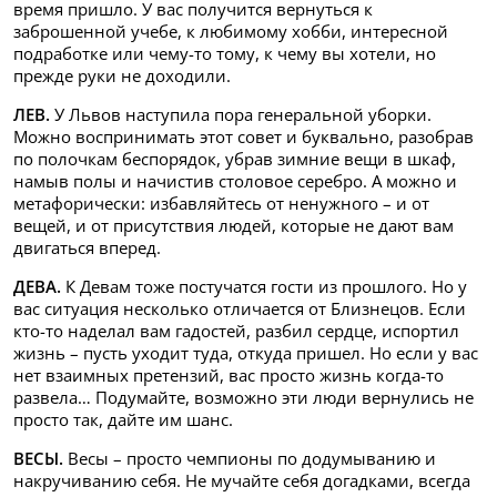
время пришло. У вас получится вернуться к
заброшенной учебе, к любимому хобби, интересной
подработке или чему-то тому, к чему вы хотели, но
прежде руки не доходили.
ЛЕВ.
У Львов наступила пора генеральной уборки.
Можно воспринимать этот совет и буквально, разобрав
по полочкам беспорядок, убрав зимние вещи в шкаф,
намыв полы и начистив столовое серебро. А можно и
метафорически: избавляйтесь от ненужного – и от
вещей, и от присутствия людей, которые не дают вам
двигаться вперед.
ДЕВА.
К Девам тоже постучатся гости из прошлого. Но у
вас ситуация несколько отличается от Близнецов. Если
кто-то наделал вам гадостей, разбил сердце, испортил
жизнь – пусть уходит туда, откуда пришел. Но если у вас
нет взаимных претензий, вас просто жизнь когда-то
развела… Подумайте, возможно эти люди вернулись не
просто так, дайте им шанс.
ВЕСЫ.
Весы – просто чемпионы по додумыванию и
накручиванию себя. Не мучайте себя догадками, всегда