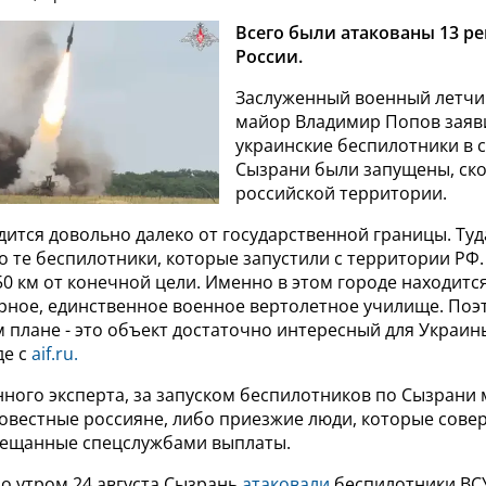
Всего были атакованы 13 р
России.
Заслуженный военный летчик
майор Владимир Попов заяви
украинские беспилотники в 
Сызрани были запущены, скор
российской территории.
дится довольно далеко от государственной границы. Туд
о те беспилотники, которые запустили с территории РФ.
50 км от конечной цели. Именно в этом городе находитс
ерное, единственное военное вертолетное училище. Поэ
 плане - это объект достаточно интересный для Украины
де с
aif.ru.
ного эксперта, за запуском беспилотников по Сызрани 
овестные россияне, либо приезжие люди, которые сов
бещанные спецслужбами выплаты.
о утром 24 августа Сызрань
атаковали
беспилотники ВСУ