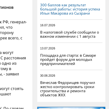
300 баллов как результат
егионов
большой работы: история успеха
Ильи Макарова из Сызрани
 РФ, генерал-
16.07.2026
л, что
В налоговой службе сообщили о
сторону
важном изменении с 1 августа
ее всего, с
13.07.2026
а могут
Площадка для старта: в Самаре
 С расстояния
пройдет форум для молодых
я одно из
предпринимателей
тому в
, - заявил
30.06.2026
Вячеслав Федорищев поручил
жестко контролировать сроки
могут стоять
строительства и ремонта
ершают
объектов ЖКХ
. По словам