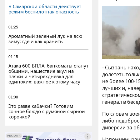
В Самарской области действует
режим беспилотная опасность
01:25
Ароматный зеленый лук на всю
зиму: где и как хранить
01:15
Атака 600 БПЛА, банкоматы станут
- Сызрань нахо
общими, нашествие акул на
долететь тольк
пляжи и четырехдневка для
не более 100-1
одиноких: важное к этому часу
лучших и, нав
стратегическом
01:00
генерал в бесе
Это разве кабачки? Готовим
сочное блюдо с румяной сырной
По словам воен
корочкой
либо недоброс
диверсии за о
РЕКЛАМА
РЕКЛАМА
Напомним, ран