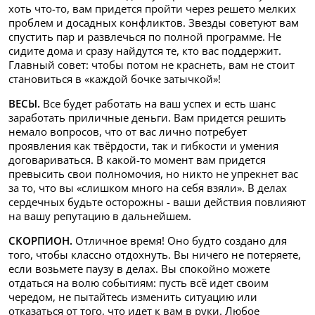
хоть что-то, вам придется пройти через решето мелких
проблем и досадных конфликтов. Звезды советуют вам
спустить пар и развлечься по полной программе. Не
сидите дома и сразу найдутся те, кто вас поддержит.
Главный совет: чтобы потом не краснеть, вам не стоит
становиться в «каждой бочке затычкой»!
ВЕСЫ.
Все будет работать на ваш успех и есть шанс
заработать приличные деньги. Вам придется решить
немало вопросов, что от вас лично потребует
проявления как твёрдости, так и гибкости и умения
договариваться. В какой-то момент вам придется
превысить свои полномочия, но никто не упрекнет вас
за то, что вы «слишком много на себя взяли». В делах
сердечных будьте осторожны - ваши действия повлияют
на вашу репутацию в дальнейшем.
СКОРПИОН.
Отличное время! Оно будто создано для
того, чтобы классно отдохнуть. Вы ничего не потеряете,
если возьмете паузу в делах. Вы спокойно можете
отдаться на волю событиям: пусть всё идет своим
чередом, не пытайтесь изменить ситуацию или
отказаться от того, что идет к вам в руки. Любое