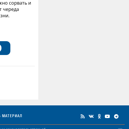
жно сорвать и
ет череда
зни.
Ь МАТЕРИАЛ