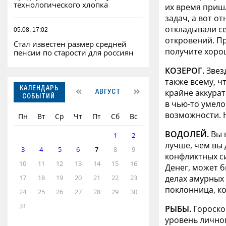
технологического хлопка
их время пришл
задач, а вот о
откладывали с
05.08, 17:02
откровений. Пр
Стал известен размер средней
получите хоро
пенсии по старости для россиян
КОЗЕРОГ.
Звезд
также всему, ч
КАЛЕНДАРЬ
крайне аккурат
АВГУСТ
СОБЫТИЙ
в чью-то умело
возможности. Н
Пн
Вт
Ср
Чт
Пт
Сб
Вс
ВОДОЛЕЙ.
Вы 
1
2
лучше, чем вы 
3
4
5
6
7
8
9
конфликтных си
10
11
12
13
14
15
16
Денег, может б
делах амурных 
17
18
19
20
21
22
23
поклонница, ко
24
25
26
27
28
29
30
31
РЫБЫ.
Гороско
уровень лично