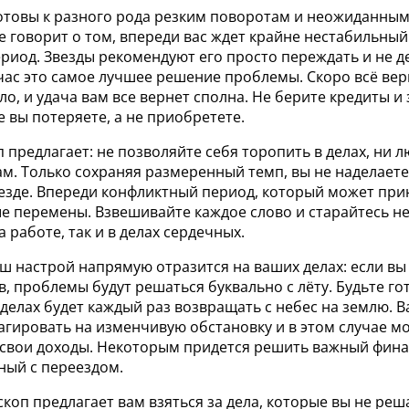
отовы к разного рода резким поворотам и неожиданны
се говорит о том, впереди вас ждет крайне нестабильны
иод. Звезды рекомендуют его просто переждать и не д
час это самое лучшее решение проблемы. Скоро всё вер
о, и удача вам все вернет сполна. Не берите кредиты и 
 вы потеряете, а не приобретете.
 предлагает: не позволяйте себя торопить в делах, ни л
ам. Только сохраняя размеренный темп, вы не наделает
везде. Впереди конфликтный период, который может при
е перемены. Взвешивайте каждое слово и старайтесь не
а работе, так и в делах сердечных.
ш настрой напрямую отразится на ваших делах: если вы
в, проблемы будут решаться буквально с лёту. Будьте го
 делах будет каждый раз возвращать с небес на землю. 
агировать на изменчивую обстановку и в этом случае м
 свои доходы. Некоторым придется решить важный фин
ный с переездом.
коп предлагает вам взяться за дела, которые вы не реш