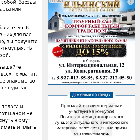
 собой. Звезды
РЕКЛАМА
дарка или
ляйте ею. В
 них для вас
е, вы получите
а-тьмущая. На
зой.
авышайте
всех не хватит.
ое знакомство,
впереди вас
я полоса и
тот шанс и не
хнуть в омут
нимать и плыть