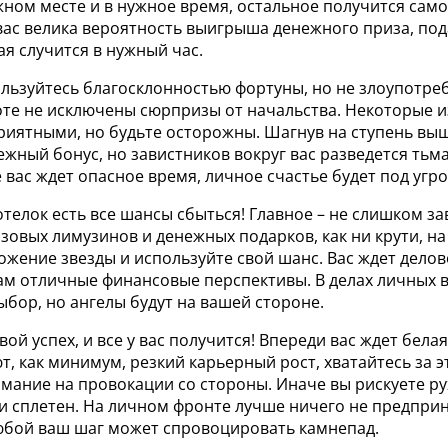
жном месте и в нужное время, остальное получится само
 вас велика вероятность выигрыша денежного приза, по
ая случится в нужный час.
льзуйтесь благосклонностью фортуны, но не злоупотреб
оте не исключены сюрпризы от начальства. Некоторые из
риятными, но будьте осторожны. Шагнув на ступень выш
жный бонус, но завистников вокруг вас разведется тьм
вас ждет опасное время, личное счастье будет под угро
хотелок есть все шансы сбыться! Главное – не слишком з
озовых лимузинов и денежных подарков, как ни крути, на 
жение звезды и используйте свой шанс. Вас ждет делов
вам отличные финансовые перспективы. В делах личных 
бор, но ангелы будут на вашей стороне.
вой успех, и все у вас получится! Впереди вас ждет бела
, как минимум, резкий карьерный рост, хватайтесь за э
мание на провокации со стороны. Иначе вы рискуете ру
 и сплетен. На личном фронте лучше ничего не предпри
юбой ваш шаг может спровоцировать камнепад.