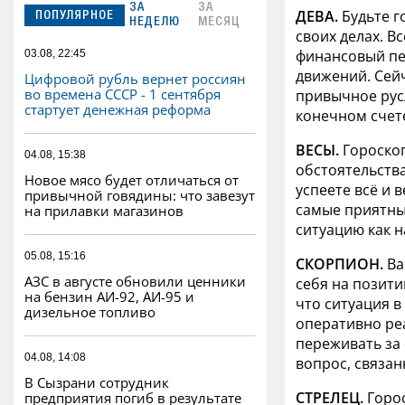
ЗА
ЗА
ДЕВА.
Будьте г
ПОПУЛЯРНОЕ
НЕДЕЛЮ
МЕСЯЦ
своих делах. В
финансовый пер
03.08, 22:45
движений. Сей
Цифровой рубль вернет россиян
во времена СССР - 1 сентября
привычное русл
стартует денежная реформа
конечном счете
ВЕСЫ.
Гороскоп
04.08, 15:38
обстоятельств
Новое мясо будет отличаться от
успеете всё и 
привычной говядины: что завезут
самые приятны
на прилавки магазинов
ситуацию как н
05.08, 15:16
СКОРПИОН.
Ва
АЗС в августе обновили ценники
себя на позити
на бензин АИ-92, АИ-95 и
что ситуация в
дизельное топливо
оперативно ре
переживать за
04.08, 14:08
вопрос, связан
В Сызрани сотрудник
СТРЕЛЕЦ.
Горос
предприятия погиб в результате