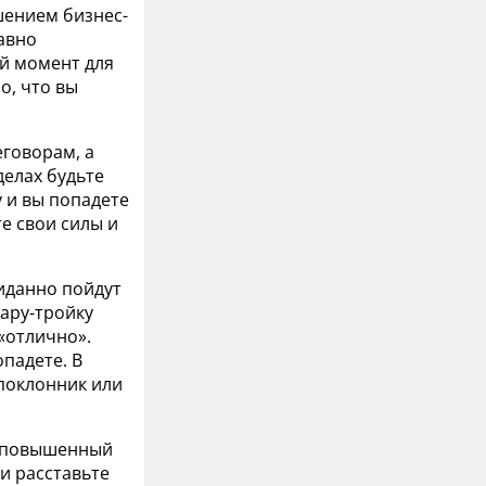
шением бизнес-
давно
й момент для
о, что вы
еговорам, а
делах будьте
у и вы попадете
е свои силы и
иданно пойдут
пару-тройку
«отлично».
опадете. В
 поклонник или
и повышенный
и расставьте