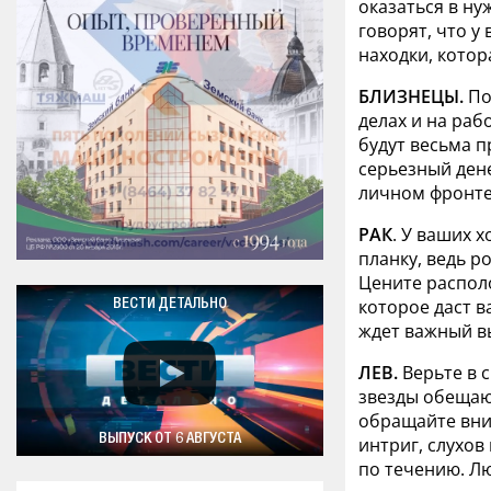
оказаться в ну
говорят, что у
находки, котор
БЛИЗНЕЦЫ.
По
делах и на раб
будут весьма п
серьезный дене
личном фронте 
РАК
. У ваших 
планку, ведь р
Цените располо
которое даст 
ВЕСТИ ДЕТАЛЬНО
ждет важный вы
ЛЕВ.
Верьте в с
звезды обещают
обращайте вни
ВЫПУСК ОТ 6 АВГУСТА
интриг, слухов
по течению. Л