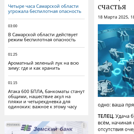
Четыре часа Самарской области
счастья
угрожала беспилотная опасность
18 Марта 2025, 1
03:00
В Самарской области действует
режим беспилотная опасность
01:25
Ароматный зеленый лук на всю
зиму: где и как хранить
01:15
Атака 600 БПЛА, банкоматы станут
общими, нашествие акул на
пляжи и четырехдневка для
одно: ваша пр
одиноких: важное к этому часу
ТЕЛЕЦ.
Удача б
всём, начиная 
РЕКЛАМА
РЕКЛАМА
отсутствия оче