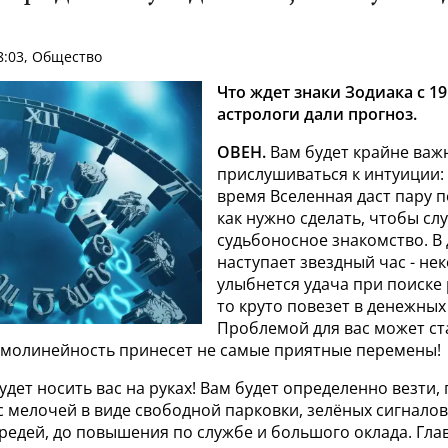
8:03, Общество
Что ждет знаки Зодиака с 19
астрологи дали прогноз.
ОВЕН.
Вам будет крайне важ
прислушиваться к интуиции:
время Вселенная даст пару п
как нужно сделать, чтобы сл
судьбоносное знакомство. В 
наступает звездный час - н
улыбнется удача при поиске 
то круто повезет в денежных
Проблемой для вас может ст
ямолинейность принесет не самые приятные перемены!
удет носить вас на руках! Вам будет определенно везти,
с мелочей в виде свободной парковки, зелёных сигнало
редей, до повышения по службе и большого оклада. Гл