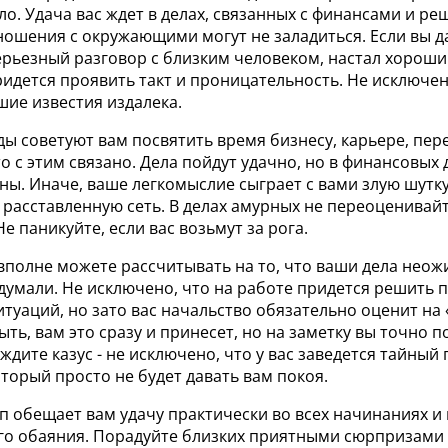
о. Удача вас ждет в делах, связанных с финансами и ре
тношения с окружающими могут не заладиться. Если вы 
ерьезный разговор с близким человеком, настал хороши
идется проявить такт и проницательность. Не исключен
шие известия издалека.
ы советуют вам посвятить время бизнесу, карьере, пер
то с этим связано. Дела пойдут удачно, но в финансовых 
ны. Иначе, ваше легкомыслие сыграет с вами злую шутк
 расставленную сеть. В делах амурных не переоценивайт
е паникуйте, если вас возьмут за рога.
вполне можете рассчитывать на то, что ваши дела неож
думали. Не исключено, что на работе придется решить 
туаций, но зато вас начальство обязательно оценит на 
ыть, вам это сразу и принесет, но на заметку вы точно п
ждите казус - не исключено, что у вас заведется тайный
торый просто не будет давать вам покоя.
п обещает вам удачу практически во всех начинаниях 
го обаяния. Порадуйте близких приятными сюрпризами 