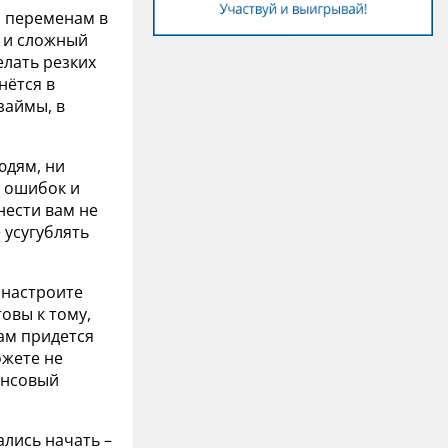
м переменам в
й и сложный
елать резких
нётся в
займы, в
юдям, ни
е ошибок и
нести вам не
 усугублять
 настроите
товы к тому,
Вам придется
ожете не
ансовый
ались начать –