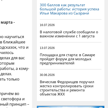
300 баллов как результат
большой работы: история успеха
Ильи Макарова из Сызрани
 марта -
16.07.2026
В налоговой службе сообщили о
важном изменении с 1 августа
но научиться
 в ближайшее
одсказок, что и
13.07.2026
училось
Площадка для старта: в Самаре
делах для вас
пройдет форум для молодых
предпринимателей
екоторым
работы, а кому-
 делах.
30.06.2026
ать только
Вячеслав Федорищев поручил
жестко контролировать сроки
строительства и ремонта
 причём во
объектов ЖКХ
в светофора и
авный принцип –