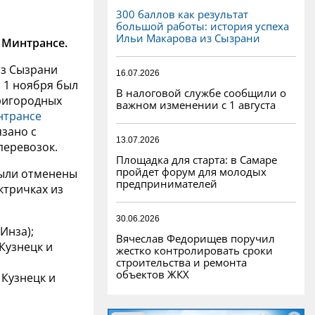
300 баллов как результат
большой работы: история успеха
Ильи Макарова из Сызрани
 Минтрансе.
из Сызрани
16.07.2026
 1 ноября был
В налоговой службе сообщили о
ригородных
важном изменении с 1 августа
нтрансе
язано с
13.07.2026
перевозок.
Площадка для старта: в Самаре
пройдет форум для молодых
были отменены
предпринимателей
ктричках из
30.06.2026
Инза);
Вячеслав Федорищев поручил
Кузнецк и
жестко контролировать сроки
строительства и ремонта
объектов ЖКХ
 Кузнецк и