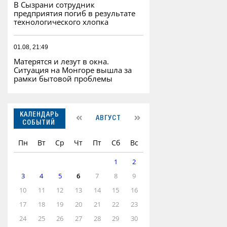
В Сызрани сотрудник
предприятия погиб в результате
технологического хлопка
01.08, 21:49
Матерятся и лезут в окна.
Ситуация на Монгоре вышла за
рамки бытовой проблемы
КАЛЕНДАРЬ
АВГУСТ
СОБЫТИЙ
Пн
Вт
Ср
Чт
Пт
Сб
Вс
1
2
3
4
5
6
7
8
9
10
11
12
13
14
15
16
17
18
19
20
21
22
23
24
25
26
27
28
29
30