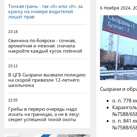
Тонкая грань - так «Х» или «У»: за
6 Ноября 2024, 2
краску на номере водителей
лишат прав
23:18
Свинина по‑боярски - сочная,
ароматная и нежная: сначала
накройте каждый кусок плёнкой
23:12
В ЦГБ Сызрани вызвали полицию:
на скорой привезли 12-летнего
школьника
Сызрани и обр
о. п. 778
22:55
Каранголь
Грибы в первую очередь надо
№7588/658
искать на границах, а не в лесу:
секрет успешной тихой охоты
о. п. 841
№7588/658