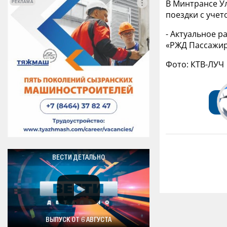
В Минтрансе У
РЕКЛАМА
РЕКЛАМА
поездки с уче
- Актуальное 
«РЖД Пассажира
Фото: КТВ-ЛУЧ
ВЕСТИ ДЕТАЛЬНО
ВЫПУСК ОТ 6 АВГУСТА