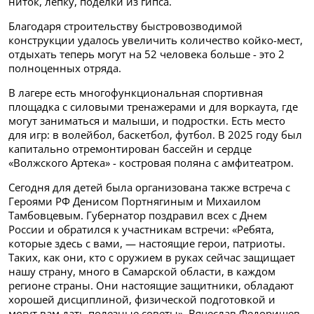
ниток, лепку, поделки из гипса.
Благодаря строительству быстровозводимой
конструкции удалось увеличить количество койко-мест,
отдыхать теперь могут на 52 человека больше - это 2
полноценных отряда.
В лагере есть многофункциональная спортивная
площадка с силовыми тренажерами и для воркаута, где
могут заниматься и малыши, и подростки. Есть место
для игр: в волейбол, баскетбол, футбол. В 2025 году был
капитально отремонтирован бассейн и сердце
«Волжского Артека» - костровая поляна с амфитеатром.
Сегодня для детей была организована также встреча с
Героями РФ Денисом Портнягиным и Михаилом
Тамбовцевым. Губернатор поздравил всех с Днем
России и обратился к участникам встречи: «Ребята,
которые здесь с вами, — настоящие герои, патриоты.
Таких, как они, кто с оружием в руках сейчас защищает
нашу страну, много в Самарской области, в каждом
регионе страны. Они настоящие защитники, обладают
хорошей дисциплиной, физической подготовкой и
могут вам дать полезные советы». Вячеслав Федорищев