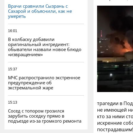
Врачи сравнили Сызрань с
Сахарой и объяснили, как не
умереть
16:01
В колбаску добавили
оригинальный ингредиент:
обыватели назвали новое блюдо
«извращением»
15:37
МЧС распространило экстренное
предупреждение об
экстремальной жаре
трагедии в По
15:13
не имеющей ни
Сосед с топором грозился
зарубить соседку прямо в
кто за ними ст
подъезде из-за громкого ремонта
искренние соб
пострадавшим! 