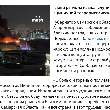
Глава региона назвал случ
«циничной террористическо
Губернатор Самарской обла
Азаров выразил соболезнов
близким пострадавших в тра
Подмосковье.
Напомним
, в
произошла атака на концерт
«Крокус Сити Холл» в Подмос
началом концерта группы «П
камуфляже открыли стрельбу
по зрителям. Сообщается о д
погибших и раненых.
- С болью и горечью получае
дмосковье. Циничной террористической атаке против м
каких оправданий. Исполнители этого чудовищного злод
оит, безусловно, будут найдены и понесут суровое наказ
олезнования родным и близким погибших, скорейшего 
Самарская область, как и вся страна, в этот трудный час