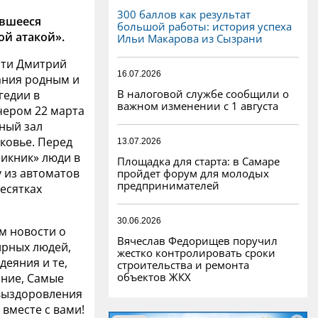
300 баллов как результат
ившееся
большой работы: история успеха
й атакой».
Ильи Макарова из Сызрани
сти Дмитрий
16.07.2026
ания родным и
В налоговой службе сообщили о
гедии в
важном изменении с 1 августа
ечером 22 марта
ный зал
ковье. Перед
13.07.2026
икник» люди в
Площадка для старта: в Самаре
 из автоматов
пройдет форум для молодых
предпринимателей
есятках
30.06.2026
м новости о
Вячеслав Федорищев поручил
ирных людей,
жестко контролировать сроки
еяния и те,
строительства и ремонта
объектов ЖКХ
ание, Самые
выздоровления
 вместе с вами!