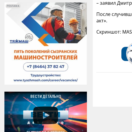
– заявил Дмитр
РЕКЛАМА
РЕКЛАМА
После случивше
акт».
Скриншот: MA
ВЕСТИ ДЕТАЛЬНО