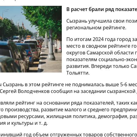
В расчет брали ряд показат
Сызрань улучшила свои поз
региональном рейтинге.
По итогам 2024 года город з
место в сводном рейтинге г
округов Самарской области
показателям социально-эко
развития. Впереди только С
Тольятти.
 Сызрань в этом рейтинге не поднималась выше 5-6 мес
 Сергей Володченков сообщил на заседании сызранской
вляли рейтинг на основании ряда показателей, таких ка
 производства, развитие малого и среднего предприни
удовыми ресурсами, жилищная политика, демография, ра
я и культуры и т. д.
минувший год объем отгруженных товаров собственного