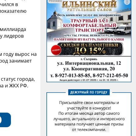
РЕКЛАМА
чился в
 показателю
 миллиарда
ку лидеров
 году вырос на
ород занимает
статус города,
а и ЖКХ РФ.