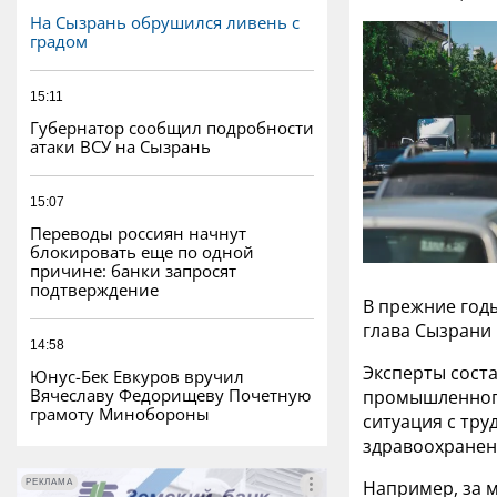
На Сызрань обрушился ливень с
градом
15:11
Губернатор сообщил подробности
атаки ВСУ на Сызрань
15:07
Переводы россиян начнут
блокировать еще по одной
причине: банки запросят
подтверждение
В прежние годы
глава Сызрани
14:58
Эксперты соста
Юнус-Бек Евкуров вручил
Вячеславу Федорищеву Почетную
промышленного
грамоту Минобороны
ситуация с тр
здравоохранени
Например, за 
РЕКЛАМА
РЕКЛАМА