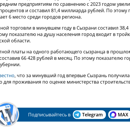
средним предприятиям по сравнению с 2023 годом увели
процентов и составил 81,4 миллиарда рублей. По этому
ет 6 место среди городов региона.
ной торговли в минувшем году в Сызрани составил 38,4
тому показателю на душу населения город входит в трой
ской области.
тной платы на одного работающего сызранца в прошлом
 составив 66 428 рублей в месяц. По этому показателю г
губернии.
вестно
, что за минувший год впервые Сызрань получила 
о для проживания по оценке министерства строительств
Подписывайтесь в
Telegram
MAX