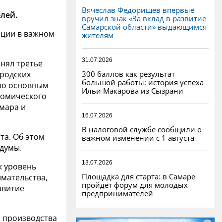
Вячеслав Федорищев впервые
елей.
вручил знак «За вклад в развитие
Самарской области» выдающимся
иции в важном
жителям
31.07.2026
анял третье
300 баллов как результат
ородских
большой работы: история успеха
 по основным
Ильи Макарова из Сызрани
номического
амара и
16.07.2026
В налоговой службе сообщили о
та. Об этом
важном изменении с 1 августа
 думы.
13.07.2026
к уровень
Площадка для старта: в Самаре
мательства,
пройдет форум для молодых
звитие
предпринимателей
 производства