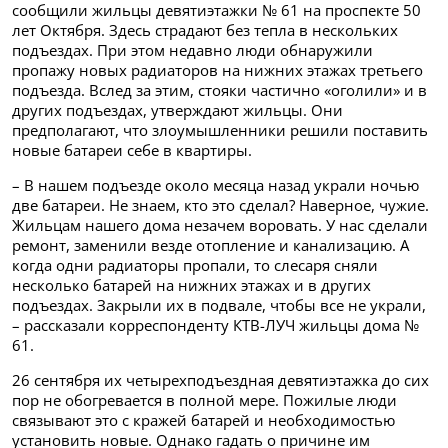
сообщили жильцы девятиэтажки № 61 на проспекте 50
лет Октября. Здесь страдают без тепла в нескольких
подъездах. При этом недавно люди обнаружили
пропажу новых радиаторов на нижних этажах третьего
подъезда. Вслед за этим, стояки частично «оголили» и в
других подъездах, утверждают жильцы. Они
предполагают, что злоумышленники решили поставить
новые батареи себе в квартиры.
– В нашем подъезде около месяца назад украли ночью
две батареи. Не знаем, кто это сделал? Наверное, чужие.
Жильцам нашего дома незачем воровать. У нас сделали
ремонт, заменили везде отопление и канализацию. А
когда одни радиаторы пропали, то слесаря сняли
несколько батарей на нижних этажах и в других
подъездах. Закрыли их в подвале, чтобы все не украли,
– рассказали корреспонденту КТВ-ЛУЧ жильцы дома №
61.
26 сентября их четырехподъездная девятиэтажка до сих
пор не обогревается в полной мере. Пожилые люди
связывают это с кражей батарей и необходимостью
установить новые. Однако гадать о причине им