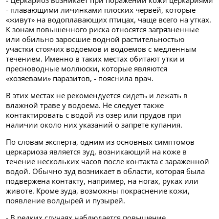
- Церкариоз возникает при поражении кожи церкариями
- плавающими личинками плоских червей, которые
«живут» на водоплавающих птицах, чаще всего на утках.
К зонам повышенного риска относятся загрязненные
или обильно заросшие водной растительностью
участки стоячих водоемов и водоемов с медленным
течением. Именно в таких местах обитают утки и
пресноводные моллюски, которые являются
«хозяевами» паразитов, - пояснила врач.
В этих местах не рекомендуется сидеть и лежать в
влажной траве у водоема. Не следует также
контактировать с водой из озер или прудов при
наличии около них указаний о запрете купания.
По словам эксперта, одним из основных симптомов
церкариоза является зуд, возникающий на коже в
течение нескольких часов после контакта с зараженной
водой. Обычно зуд возникает в области, которая была
подвержена контакту, например, на ногах, руках или
животе. Кроме зуда, возможны покраснение кожи,
появление волдырей и пузырей.
- В редких случаях наблюдается повышение