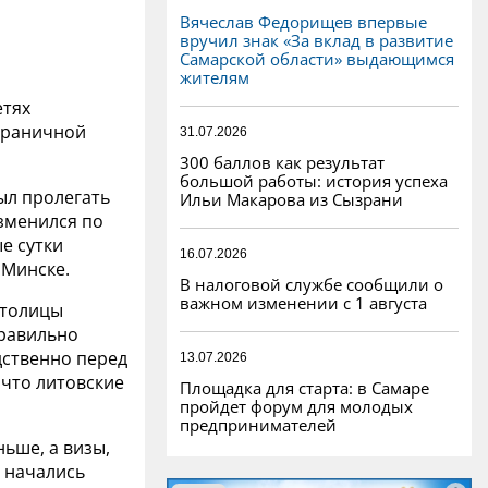
Вячеслав Федорищев впервые
вручил знак «За вклад в развитие
Самарской области» выдающимся
жителям
етях
граничной
31.07.2026
300 баллов как результат
большой работы: история успеха
ыл пролегать
Ильи Макарова из Сызрани
зменился по
е сутки
16.07.2026
 Минске.
В налоговой службе сообщили о
важном изменении с 1 августа
столицы
правильно
дственно перед
13.07.2026
 что литовские
Площадка для старта: в Самаре
пройдет форум для молодых
предпринимателей
ньше, а визы,
и начались