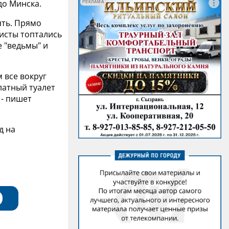
до Минска.
РЕКЛАМА
ять. Прямо
ристы топтались
е "ведьмы" и
м все вокруг
латный туалет
 - пишет
д на