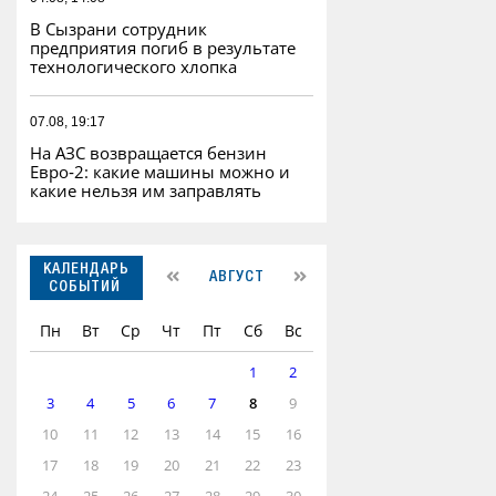
В Сызрани сотрудник
предприятия погиб в результате
технологического хлопка
07.08, 19:17
На АЗС возвращается бензин
Евро‑2: какие машины можно и
какие нельзя им заправлять
КАЛЕНДАРЬ
АВГУСТ
СОБЫТИЙ
Пн
Вт
Ср
Чт
Пт
Сб
Вс
1
2
3
4
5
6
7
8
9
10
11
12
13
14
15
16
17
18
19
20
21
22
23