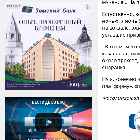
мучения... На 
РЕКЛАМА
РЕКЛАМА
Естественно, в
ночью, а ночь 
на вокзале, ож
уставшие прив
- В тот момент
казалось таким
около трехсот,
сызранка.
Ну и, конечно 
платформу», «п
Фото: unsplash
ВЕСТИ ДЕТАЛЬНО