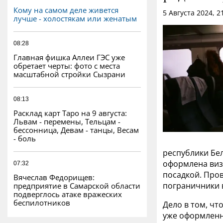
Кому на самом деле живется
5 Августа 2024, 
лучше - холостякам или женатым
08:28
Главная фишка Аллеи ГЭС уже
обретает черты: фото с места
масштабной стройки Сызрани
08:13
Расклад карт Таро на 9 августа:
Львам - перемены, Тельцам -
бессонница, Девам - танцы, Весам
- боль
республики Бел
оформлена виза
07:32
посадкой. Пров
Вячеслав Федорищев:
пограничники в
предприятие в Самарской области
подверглось атаке вражеских
беспилотников
Дело в том, чт
уже оформленны