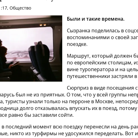
21:17, Общество
Были и такие времена.
Сызранка поделилась в соцс
воспоминаниями о своей за
поездке.
Маршрут, который должен б
по европейским столицам, и
вине туроператора и на целы
путешественники застряли в
Сюрприз в виде посещения 
арусь был не из приятных. О том, что у всей группы не
, туристы узнали только на перроне в Москве, непосре
одница долго отказывалась впускать их в поезд, потому
се равно бы заставили сойти.
о в последний момент всю поездку перенесли на день ра
е, никто из турфирмы не удосужился переделать. Вот 