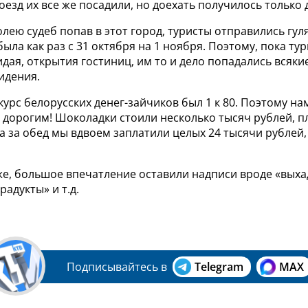
поезд их все же посадили, но доехать получилось только 
олею судеб попав в этот город, туристы отправились гул
была как раз с 31 октября на 1 ноября. Поэтому, пока ту
идая, открытия гостиниц, им то и дело попадались всяки
идения.
 курс белорусских денег-зайчиков был 1 к 80. Поэтому на
 дорогим! Шоколадки стоили несколько тысяч рублей, п
 а за обед мы вдвоем заплатили целых 24 тысячи рублей,
же, большое впечатление оставили надписи вроде «выха
радукты» и т.д.
Подписывайтесь в
Telegram
MAX