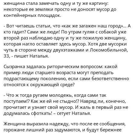
женщина стала замечать одну и ту же картину:
некоторые ее земляки просто не доносят мусор до
контейнерных площадок.
- Вот читаешь статьи, что «как же загажен наш город»… А
кто гадит? Сами же люди! По утрам гуляя с собакой уже
второй раз наблюдаю одну и ту же пожилую женщину,
которая нагло оставляет здесь мусор. Хотя две мусорки
чуть в стороне между двухэтажками и Локомобильной,
33, - пишет Наталья.
Сызранка задалась риторическим вопросом: какой
пример люди старшего возраста могут преподать
подрастающему поколению, если сами безответственно
относятся к окружающей среде?
- Что ж тогда ругаем молодежь, когда сами так
поступаем!? Как же ей не стыдно!? Навряд ли, конечно,
прочитает и узнает свой мусор. И жаль в первый раз не
додумалась сфоткать! – сетует Наталья.
Женщина выразила надежду, что после ее сообщения,
горожане лишний раз задумаются, и будут бережнее