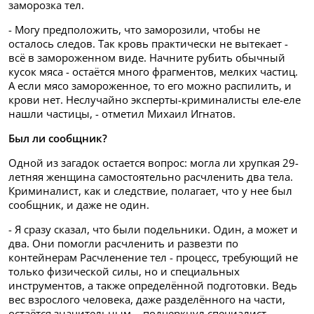
заморозка тел.
- Могу предположить, что заморозили, чтобы не
осталось следов. Так кровь практически не вытекает -
всё в замороженном виде. Начните рубить обычный
кусок мяса - остаётся много фрагментов, мелких частиц.
А если мясо замороженное, то его можно распилить, и
крови нет. Неслучайно эксперты-криминалисты еле-еле
нашли частицы, - отметил Михаил Игнатов.
Был ли сообщник?
Одной из загадок остается вопрос: могла ли хрупкая 29-
летняя женщина самостоятельно расчленить два тела.
Криминалист, как и следствие, полагает, что у нее был
сообщник, и даже не один.
- Я сразу сказал, что были подельники. Один, а может и
два. Они помогли расчленить и развезти по
контейнерам Расчленение тел - процесс, требующий не
только физической силы, но и специальных
инструментов, а также определённой подготовки. Ведь
вес взрослого человека, даже разделённого на части,
остаётся значительным, - подчеркнул специалист.