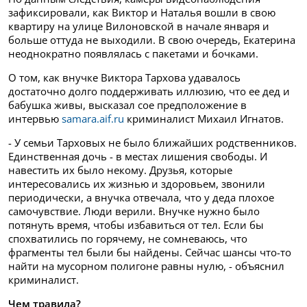
зафиксировали, как Виктор и Наталья вошли в свою
квартиру на улице Вилоновской в начале января и
больше оттуда не выходили. В свою очередь, Екатерина
неоднократно появлялась с пакетами и бочками.
О том, как внучке Виктора Тархова удавалось
достаточно долго поддерживать иллюзию, что ее дед и
бабушка живы, высказал сое предположение в
интервью
samara.aif.ru
криминалист Михаил Игнатов.
- У семьи Тарховых не было ближайших родственников.
Единственная дочь - в местах лишения свободы. И
навестить их было некому. Друзья, которые
интересовались их жизнью и здоровьем, звонили
периодически, а внучка отвечала, что у деда плохое
самочувствие. Люди верили. Внучке нужно было
потянуть время, чтобы избавиться от тел. Если бы
спохватились по горячему, не сомневаюсь, что
фрагменты тел были бы найдены. Сейчас шансы что-то
найти на мусорном полигоне равны нулю, - объяснил
криминалист.
Чем травила?