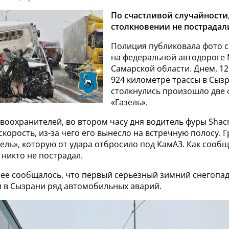
По счастливой случайности
столкновении не пострадал
Полиция публиковала фото с
на федеральной автодороге 
Самарской области. Днем, 12
924 километре трассы в Сыз
столкнулись произошло две 
«Газель».
воохранителей, во втором часу дня водитель фуры Sha
корость, из-за чего его вынесло на встречную полосу. 
зель», которую от удара отбросило под КамАЗ. Как сооб
и никто не пострадал.
нее сообщалось, что первый серьезный зимний снегопа
 в Сызрани ряд автомобильных аварий.