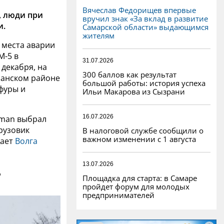
Вячеслав Федорищев впервые
, люди при
вручил знак «За вклад в развитие
и.
Самарской области» выдающимся
жителям
 места аварии
М-5 в
31.07.2026
 декабря, на
300 баллов как результат
ранском районе
большой работы: история успеха
фуры и
Ильи Макарова из Сызрани
16.07.2026
cman выбрал
Грузовик
В налоговой службе сообщили о
важном изменении с 1 августа
щает
Волга
13.07.2026
д
Площадка для старта: в Самаре
пройдет форум для молодых
предпринимателей