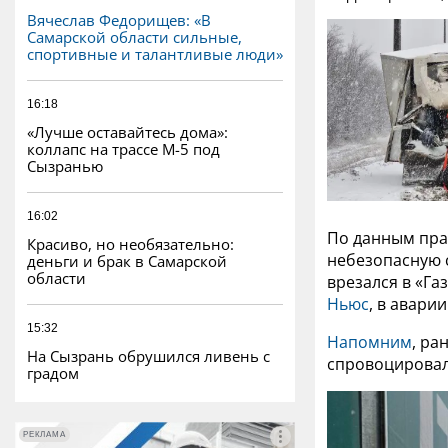
Вячеслав Федорищев: «В
Самарской области сильные,
спортивные и талантливые люди»
16:18
«Лучше оставайтесь дома»:
коллапс на трассе М-5 под
Сызранью
16:02
По данным пра
Красиво, но необязательно:
небезопасную с
деньги и брак в Самарской
области
врезался в «Га
Ньюс
, в авари
15:32
Напомним
, ра
На Сызрань обрушился ливень с
спровоцировал
градом
РЕКЛАМА
РЕКЛАМА