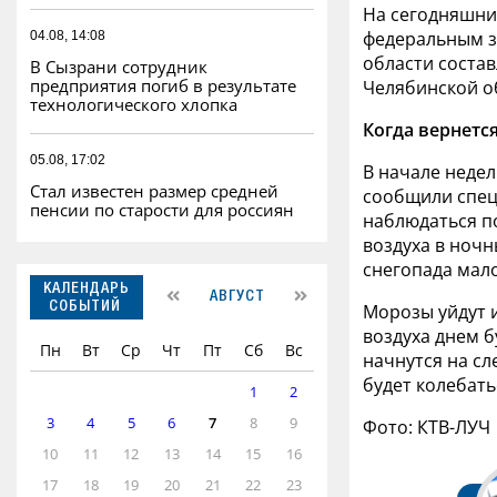
На сегодняшни
федеральным з
04.08, 14:08
области составл
В Сызрани сотрудник
предприятия погиб в результате
Челябинской об
технологического хлопка
Когда вернетс
05.08, 17:02
В начале недел
Стал известен размер средней
сообщили спец
пенсии по старости для россиян
наблюдаться п
воздуха в ночн
снегопада мал
КАЛЕНДАРЬ
АВГУСТ
Морозы уйдут и
СОБЫТИЙ
воздуха днем б
Пн
Вт
Ср
Чт
Пт
Сб
Вс
начнутся на с
будет колебать
1
2
3
4
5
6
7
8
9
Фото: КТВ-ЛУЧ
10
11
12
13
14
15
16
17
18
19
20
21
22
23