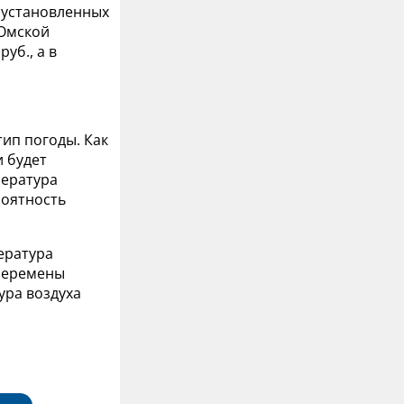
 установленных
 Омской
руб., а в
ип погоды. Как
 будет
пература
роятность
ература
 Перемены
ура воздуха