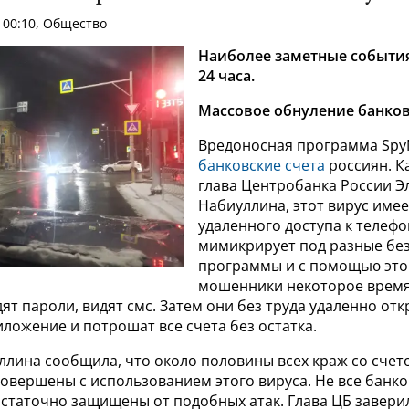
 00:10, Общество
Наиболее заметные события
24 часа.
Массовое обнуление банков
Вредоносная программа Sp
банковские счета
россиян. К
глава Центробанка России Э
Набиуллина, этот вирус име
удаленного доступа к телефо
мимикрирует под разные бе
программы и с помощью это
мошенники некоторое время
ят пароли, видят смс. Затем они без труда удаленно от
ложение и потрошат все счета без остатка.
ллина сообщила, что около половины всех краж со счет
овершены с использованием этого вируса. Не все банко
статочно защищены от подобных атак. Глава ЦБ заверил