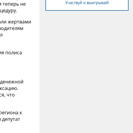
м теперь не
цедуру.
тали жертвами
 водителям
ил
ия полиса
 денежной
ексацию.
я, что
региона к
л депутат