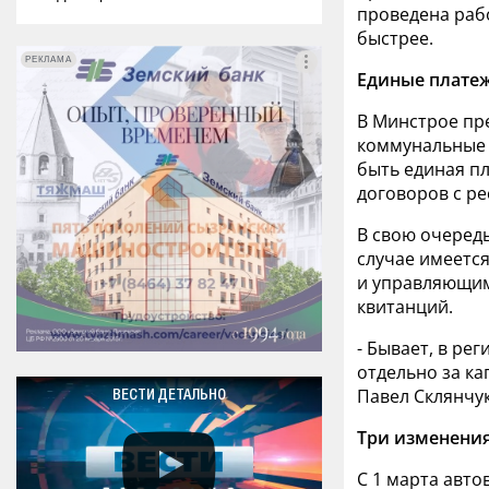
проведена рабо
быстрее.
РЕКЛАМА
РЕКЛАМА
Единые платеж
В Минстрое пр
коммунальные 
быть единая пл
договоров с р
В свою очередь
случае имеетс
и управляющим
квитанций.
- Бывает, в ре
отдельно за ка
Павел Склянчук
ВЕСТИ ДЕТАЛЬНО
Три изменения
С 1 марта авто