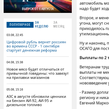
автомобиль мож
надо будет ход
ВЫПУСК ОТ 6 АВГУСТА
Второе, и мене
угона, могут с
ЗА
ЗА
ПОПУЛЯРНОЕ
НЕДЕЛЮ
МЕСЯЦ
приходилось пл
утилизационный
03.08, 22:45
Цифровой рубль вернет россиян
Ну и наконец, 
во времена СССР - 1 сентября
ОСАГО для пос
стартует денежная реформа
Выплаты по 2 
04.08, 15:38
Ветеранам тру
Новое мясо будет отличаться от
выплаты не мен
привычной говядины: что завезут
Соответствующи
на прилавки магазинов
нововведение у
05.08, 15:16
- Размер допла
АЗС в августе обновили ценники
региону и ника
на бензин АИ-92, АИ-95 и
Евгений Марко
дизельное топливо