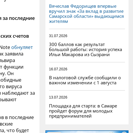
Вячеслав Федорищев впервые
вручил знак «За вклад в развитие
Самарской области» выдающимся
 за последние
жителям
ских счетов
31.07.2026
300 баллов как результат
yNote
обнуляет
большой работы: история успеха
ак заявила
Ильи Макарова из Сызрани
львира
ет функции
16.07.2026
ну. Он
В налоговой службе сообщили о
зобидные
важном изменении с 1 августа
го вируса
 наблюдают за
13.07.2026
крывают
Площадка для старта: в Самаре
пройдет форум для молодых
предпринимателей
ов в последние
вские
а, что будет