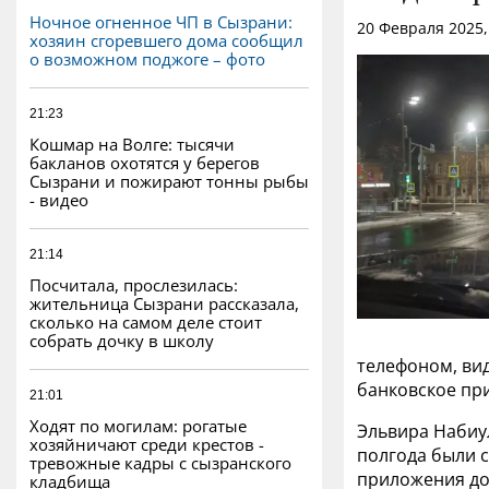
Ночное огненное ЧП в Сызрани:
20 Февраля 2025,
хозяин сгоревшего дома сообщил
о возможном поджоге – фото
21:23
Кошмар на Волге: тысячи
бакланов охотятся у берегов
Сызрани и пожирают тонны рыбы
- видео
21:14
Посчитала, прослезилась:
жительница Сызрани рассказала,
сколько на самом деле стоит
собрать дочку в школу
телефоном, вид
банковское при
21:01
Ходят по могилам: рогатые
Эльвира Набиу
хозяйничают среди крестов -
полгода были с
тревожные кадры с сызранского
приложения до
кладбища