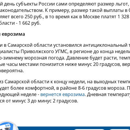
й день субъекты России сами определяют размер льгот,
аконодательством. К примеру, размер такой выплаты в
яет всего 250 руб., в то время как в Москве платят 1 328 
ласти - 1 662 руб.
я еврозима
и в Самарской области установился антициклональный т
иалисты Приволжского УГМС, в регионе до конца недели
о-зимнему морозная погода. Давление будет расти, тем
ые часы местами понизится ниже минус 20 градусов, ве
овероятна.
з Самарской области к концу недели, на выходных темп
удет более комфортной, в районе 8-6 градусов мороза.
ледующей неделе -
вернется еврозима
. Дневная температ
ся от минус 3 до минус 2 градусов.