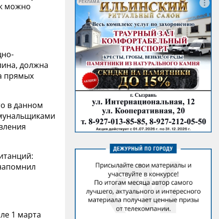
РЕКЛАМА
ак можно
но-
лина, должна
 а прямых
то в данном
ммунальщиками
вления
витанций:
 напомнил
сле 1 марта