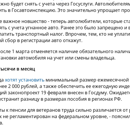
но будет снять с учета через Госуслуги. Автолюбителя
ить в Госавтоинспекцию. Это значительно упрощает про
е важное новшество - теперь автолюбители, которые с
нять с учета угнанное авто. Ранее это было запрещено и
атить транспортный налог. Впрочем, тем, кто не уплат
 сбор в регистрации авто откажут.
после 1 марта отменяется наличие обязательного налич
тановки автомобиля на учет или смены владельца.
тысячи в месяц
да
хотят установить
минимальный размер ежемесячной
ее 2 000 рублей, а также обеспечить ее ежегодную инд
й законопроект 19 февраля внесен в Госдуму. Ожидаетс
странит разницу в размерах пособия в регионах РФ.
ты к пенсии для ветеранов труда сильно различается от 
к не регламентирован на федеральном уровне, - поясни
в.