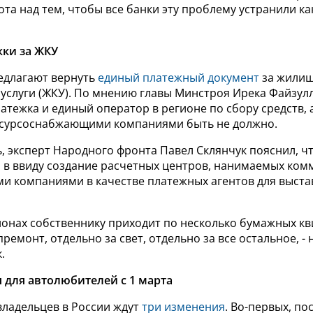
та над тем, чтобы все банки эту проблему устранили к
ки за ЖКУ
едлагают вернуть
единый платежный документ
за жилищ
услуги (ЖКУ). По мнению главы Минстроя Ирека Файзул
атежка и единый оператор в регионе по сбору средств,
есурсоснабжающими компаниями быть не должно.
, эксперт Народного фронта Павел Склянчук пояснил, ч
я в ввиду создание расчетных центров, нанимаемых ко
и компаниями в качестве платежных агентов для выста
гионах собственнику приходит по несколько бумажных к
премонт, отдельно за свет, отдельно за все остальное, -
.
 для автолюбителей с 1 марта
владельцев в России ждут
три изменения
. Во-первых, по