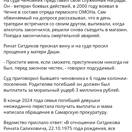
На суде чиновник представил свои служебные награды.
Он - ветеран боевых действий, в 2000 году воевал в
Чечне в составе отряда пермского ОМОНа. Сам
обвиняемый на допросе рассказывал, что в день
трагедии встречался со своим другом, выпивали, когда
алкоголь закончился, решили снова съездить в магазин.
Поездка закончилась смертельной аварией.
Ринат Ситдиков признал вину и на суде просил
прощения у матери Даши.
- Простите меня, если сможете, преступником никогда не
был, перед законом честен, - говорил подсудимый.
Суд приговорил бывшего чиновника к 6 годам колонии-
поселения. Родителям погибшей он должен был
выплатить за моральный ущерб 3 миллиона рублей.
В конце 2024 года семья погибшей девушки
неожиданно перестала получать выплаты и мама
написала обращение в Самарскую прокуратуру.
Ведомство прислало ответ: «В отношении Ситдикова
Рината Салиховича, 22.10.1975 года рождения, все