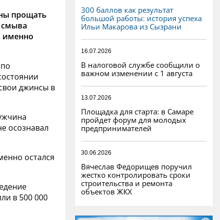
300 баллов как результат
ны прощать
большой работы: история успеха
 смыва
Ильи Макарова из Сызрани
о именно
16.07.2026
В налоговой службе сообщили о
 по
важном изменении с 1 августа
состоянии
свои джинсы в
13.07.2026
Площадка для старта: в Самаре
ужчина
пройдет форум для молодых
не осознавал
предпринимателей
30.06.2026
еменно остался
Вячеслав Федорищев поручил
жестко контролировать сроки
строительства и ремонта
едение
объектов ЖКХ
ли в 500 000