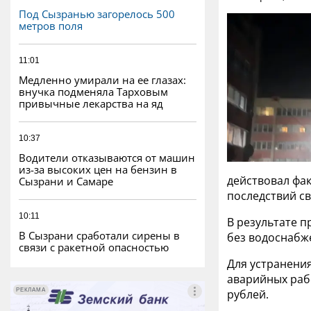
Под Сызранью загорелось 500
метров поля
11:01
Медленно умирали на ее глазах:
внучка подменяла Тарховым
привычные лекарства на яд
10:37
Водители отказываются от машин
из-за высоких цен на бензин в
действовал фак
Сызрани и Самаре
последствий св
10:11
В результате п
В Сызрани сработали сирены в
без водоснабж
связи с ракетной опасностью
Для устранени
аварийных раб
РЕКЛАМА
РЕКЛАМА
рублей.