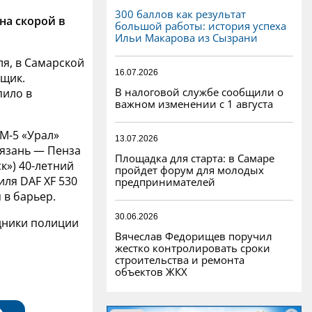
300 баллов как результат
на скорой в
большой работы: история успеха
Ильи Макарова из Сызрани
ля, в Самарской
16.07.2026
йщик.
В налоговой службе сообщили о
пило в
важном изменении с 1 августа
М-5 «Урал»
13.07.2026
Рязань — Пенза
Площадка для старта: в Самаре
») 40-летний
пройдет форум для молодых
ля DAF XF 530
предпринимателей
 в барьер.
30.06.2026
удники полиции
Вячеслав Федорищев поручил
жестко контролировать сроки
строительства и ремонта
объектов ЖКХ