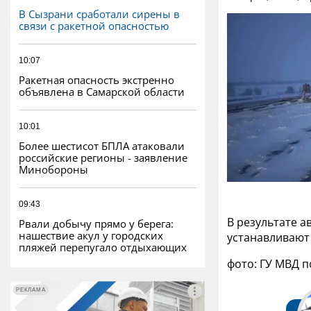
В Сызрани сработали сирены в
связи с ракетной опасностью
10:07
Ракетная опасность экстренно
объявлена в Самарской области
10:01
Более шестисот БПЛА атаковали
российские регионы - заявление
Минобороны
09:43
В результате а
Рвали добычу прямо у берега:
нашествие акул у городских
устанавливают 
пляжей перепугало отдыхающих
фото: ГУ МВД 
РЕКЛАМА
РЕКЛАМА