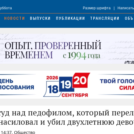
Суббота
Размер шрифта
|
Написать
НОВОСТИ
ВЫПУСКИ
ПУБЛИКАЦИИ
ТРАНСЛЯЦИИ
ОБЪ
суд над педофилом, который пере
знасиловал и убил двухлетнюю дев
 14:37, Общество