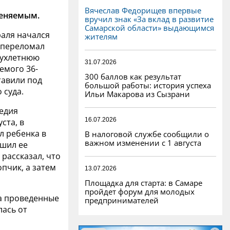
Вячеслав Федорищев впервые
еняемым.
вручил знак «За вклад в развитие
Самарской области» выдающимся
раля начался
жителям
 переломал
вухлетнюю
31.07.2026
емого 36-
300 баллов как результат
тавили под
большой работы: история успеха
 суда.
Ильи Макарова из Сызрани
гедия
16.07.2026
ста, в
л ребенка в
В налоговой службе сообщили о
важном изменении с 1 августа
ршил ее
рассказал, что
опчик, а затем
13.07.2026
Площадка для старта: в Самаре
пройдет форум для молодых
на проведенные
предпринимателей
лась от