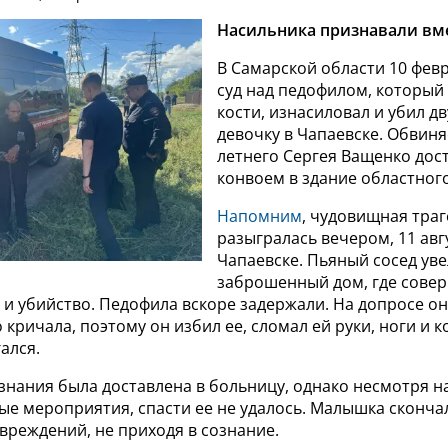
Насильника признавали вм
В Самарской области 10 фев
суд над педофилом, который
кости, изнасиловал и убил д
девочку в Чапаевске. Обвиня
летнего Сергея Ващенко дос
конвоем в здание областного
Напомним
, чудовищная тра
разыгралась вечером, 11 авгу
Чапаевске. Пьяный сосед уве
заброшенный дом, где сове
и убийство. Педофила вскоре задержали. На допросе он 
 кричала, поэтому он избил ее, сломал ей руки, ноги и к
ался.
ознания была доставлена в больницу, однако несмотря 
е мероприятия, спасти ее не удалось. Малышка сконча
вреждений, не приходя в сознание.