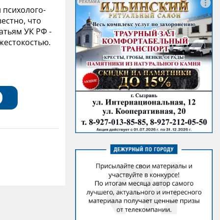
РЕКЛАМА
 психолого-
естно, что
атьям УК РФ -
жестокостью.