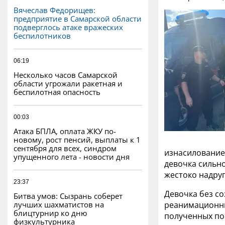
Вячеслав Федорищев:
предприятие в Самарской области
подверглось атаке вражеских
беспилотников
06:19
Несколько часов Самарской
области угрожали ракетная и
беспилотная опасность
00:03
Атака БПЛА, оплата ЖКУ по-
новому, рост пенсий, выплаты к 1
сентября для всех, синдром
изнасилование 
упущенного лета - новости дня
девочка сильно
жестоко надруг
23:37
Девочка без с
Битва умов: Сызрань соберет
лучших шахматистов на
реанимационны
блицтурнир ко дню
полученных по
физкультурника