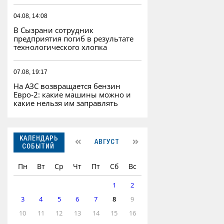
04.08, 14:08
В Сызрани сотрудник
предприятия погиб в результате
технологического хлопка
07.08, 19:17
На АЗС возвращается бензин
Евро‑2: какие машины можно и
какие нельзя им заправлять
КАЛЕНДАРЬ
АВГУСТ
СОБЫТИЙ
Пн
Вт
Ср
Чт
Пт
Сб
Вс
1
2
3
4
5
6
7
8
9
10
11
12
13
14
15
16