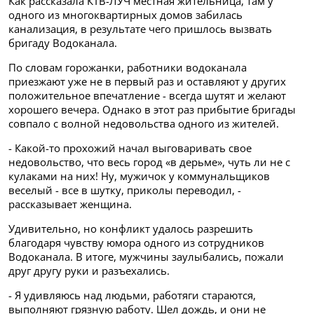
Как рассказала КТВ-ЛУЧ местная жительница, там у
одного из многоквартирных домов забилась
канализация, в результате чего пришлось вызвать
бригаду Водоканала.
По словам горожанки, работники водоканала
приезжают уже не в первый раз и оставляют у других
положительное впечатление - всегда шутят и желают
хорошего вечера. Однако в этот раз прибытие бригады
совпало с волной недовольства одного из жителей.
- Какой-то прохожий начал выговаривать свое
недовольство, что весь город «в дерьме», чуть ли не с
кулаками на них! Ну, мужичок у коммунальщиков
веселый - все в шутку, приколы переводил, -
рассказывает женщина.
Удивительно, но конфликт удалось разрешить
благодаря чувству юмора одного из сотрудников
Водоканала. В итоге, мужчины заулыбались, пожали
друг другу руки и разъехались.
- Я удивляюсь над людьми, работяги стараются,
выполняют грязную работу. Шел дождь, и они не