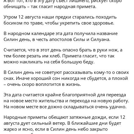
А вот тот, кто в эту дату съест лишнего, рискует скоро
обнищать – так гласит народная примета.
Утром 12 августа наши предки старались походить
босиком по траве, чтобы укрепить свое здоровье.
В народном календаре эта дата получила название
Силин день, в честь апостолов Силы и Силуана.
Считается, что в этот день опасно брать в руки нож, а
тем более резать им хлеб. Примета гласит, что так
можно накликать на себя большую беду.
В Силин день не советуют рассказывать кому-то о своих
снах. Иначе хороший сон никогда не сбудется, а плохой
– очень скоро воплотится в жизнь.
Эта дата считается крайне благоприятной для переезда
на новое место жительства и перехода на новую работу.
На новом месте все дожно складываться очень удачно.
Народные приметы обещают затяжные дожди, если 12
августа дует сильный ветер. В ближайшие дни будет
жарко и ясно, если в Силин день небо закрыто