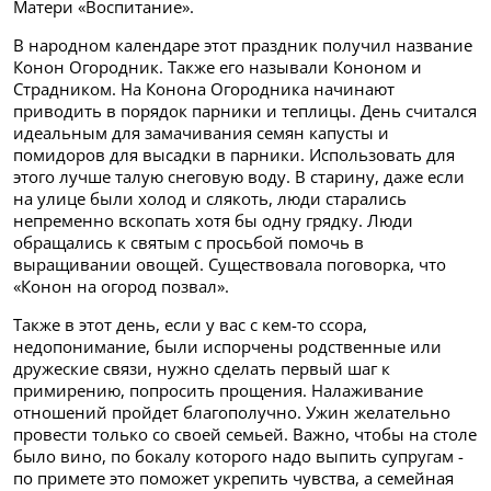
Матери «Воспитание».
В народном календаре этот праздник получил название
Конон Огородник. Также его называли Кононом и
Страдником. На Конона Огородника начинают
приводить в порядок парники и теплицы. День считался
идеальным для замачивания семян капусты и
помидоров для высадки в парники. Использовать для
этого лучше талую снеговую воду. В старину, даже если
на улице были холод и слякоть, люди старались
непременно вскопать хотя бы одну грядку. Люди
обращались к святым с просьбой помочь в
выращивании овощей. Существовала поговорка, что
«Конон на огород позвал».
Также в этот день, если у вас с кем-то ссора,
недопонимание, были испорчены родственные или
дружеские связи, нужно сделать первый шаг к
примирению, попросить прощения. Налаживание
отношений пройдет благополучно. Ужин желательно
провести только со своей семьей. Важно, чтобы на столе
было вино, по бокалу которого надо выпить супругам -
по примете это поможет укрепить чувства, а семейная