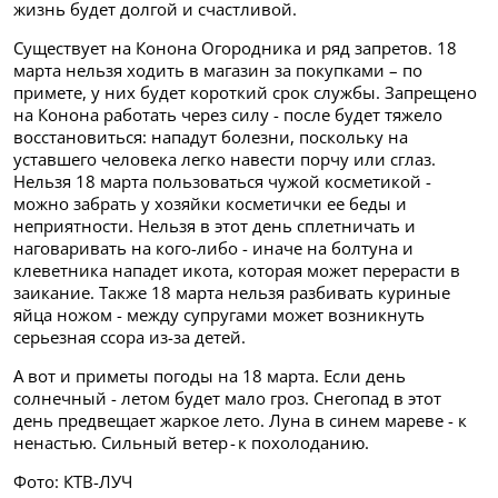
жизнь будет долгой и счастливой.
Существует на Конона Огородника и ряд запретов. 18
марта нельзя ходить в магазин за покупками – по
примете, у них будет короткий срок службы. Запрещено
на Конона работать через силу - после будет тяжело
восстановиться: нападут болезни, поскольку на
уставшего человека легко навести порчу или сглаз.
Нельзя 18 марта пользоваться чужой косметикой -
можно забрать у хозяйки косметички ее беды и
неприятности. Нельзя в этот день сплетничать и
наговаривать на кого-либо - иначе на болтуна и
клеветника нападет икота, которая может перерасти в
заикание. Также 18 марта нельзя разбивать куриные
яйца ножом - между супругами может возникнуть
серьезная ссора из-за детей.
А вот и приметы погоды на 18 марта. Если день
солнечный - летом будет мало гроз. Снегопад в этот
день предвещает жаркое лето. Луна в синем мареве - к
ненастью. Сильный ветер - к похолоданию.
Фото: КТВ-ЛУЧ