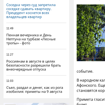
Соседка через суд запретила
соседке сдавать квартиру.
Прецедент коснется всех
владельцев квартир
11:49
Пенная вечерника и День
Нептуна на турбазе «Лесные
тропы» - фото
11:27
Россиянам в августе в целях
безопасности разрешили брать
внеочередные отпуска
событие.
В народном ка
11:03
Афонского. Еще
Съел, раздал и денег, как из рога
становятся кор
изобилия: приметы на 9 августа
Примета гласит
будет.