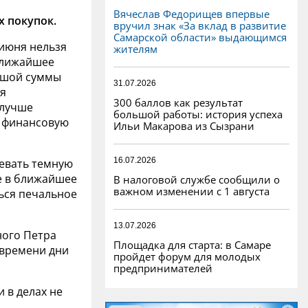
Вячеслав Федорищев впервые
х покупок.
вручил знак «За вклад в развитие
Самарской области» выдающимся
 июня нельзя
жителям
 ближайшее
ьшой суммы
31.07.2026
ля
300 баллов как результат
 лучше
большой работы: история успеха
ь финансовую
Ильи Макарова из Сызрани
16.07.2026
евать темную
че в ближайшее
В налоговой службе сообщили о
важном изменении с 1 августа
ься печальное
13.07.2026
ного Петра
Площадка для старта: в Самаре
о времени дни
пройдет форум для молодых
предпринимателей
и в делах не