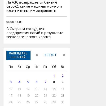
На АЗС возвращается бензин
Евро‑2: какие машины можно и
какие нельзя им заправлять
04.08, 14:08
В Сызрани сотрудник
предприятия погиб в результате
технологического хлопка
КАЛЕНДАРЬ
АВГУСТ
СОБЫТИЙ
Пн
Вт
Ср
Чт
Пт
Сб
Вс
1
2
3
4
5
6
7
8
9
10
11
12
13
14
15
16
17
18
19
20
21
22
23
24
25
26
27
28
29
30