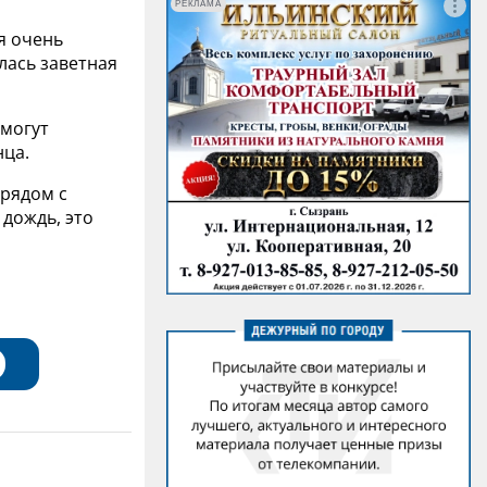
РЕКЛАМА
я очень
лась заветная
 могут
нца.
 рядом с
дождь, это