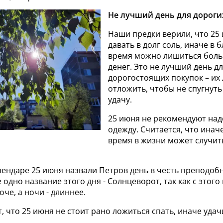
Не лучший день для дороги
Наши предки верили, что 25
давать в долг соль, иначе в
время можно лишиться бол
денег. Это не лучший день д
дорогостоящих покупок – их
отложить, чтобы не спугнут
удачу.
25 июня не рекомендуют над
одежду. Считается, что ина
время в жизни может случит
лендаре 25 июня назвали Петров день в честь преподоб
 одно название этого дня - Солнцеворот, так как с этог
оче, а ночи - длиннее.
, что 25 июня не стоит рано ложиться спать, иначе удач