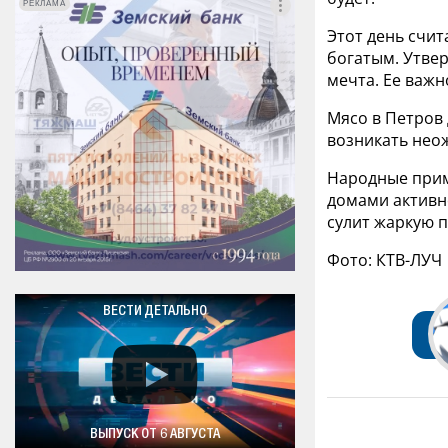
РЕКЛАМА
РЕКЛАМА
Этот день счит
богатым. Утвер
мечта. Ее важн
Мясо в Петров 
возникать неож
Народные прим
домами активн
сулит жаркую п
Фото: КТВ-ЛУЧ
ВЕСТИ ДЕТАЛЬНО
ВЫПУСК ОТ 6 АВГУСТА