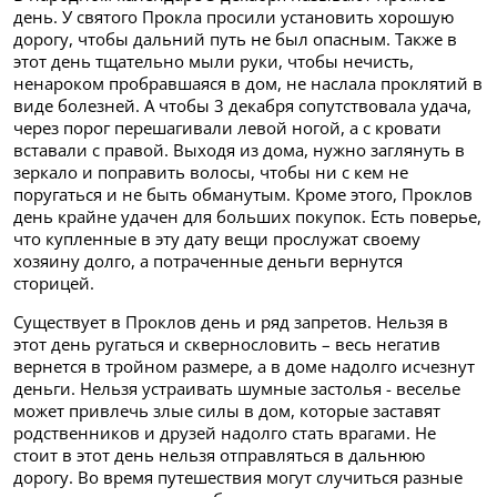
день. У святого Прокла просили установить хорошую
дорогу, чтобы дальний путь не был опасным. Также в
этот день тщательно мыли руки, чтобы нечисть,
ненароком пробравшаяся в дом, не наслала проклятий в
виде болезней. А чтобы 3 декабря сопутствовала удача,
через порог перешагивали левой ногой, а с кровати
вставали с правой. Выходя из дома, нужно заглянуть в
зеркало и поправить волосы, чтобы ни с кем не
поругаться и не быть обманутым. Кроме этого, Проклов
день крайне удачен для больших покупок. Есть поверье,
что купленные в эту дату вещи прослужат своему
хозяину долго, а потраченные деньги вернутся
сторицей.
Существует в Проклов день и ряд запретов. Нельзя в
этот день ругаться и сквернословить – весь негатив
вернется в тройном размере, а в доме надолго исчезнут
деньги. Нельзя устраивать шумные застолья - веселье
может привлечь злые силы в дом, которые заставят
родственников и друзей надолго стать врагами. Не
стоит в этот день нельзя отправляться в дальнюю
дорогу. Во время путешествия могут случиться разные