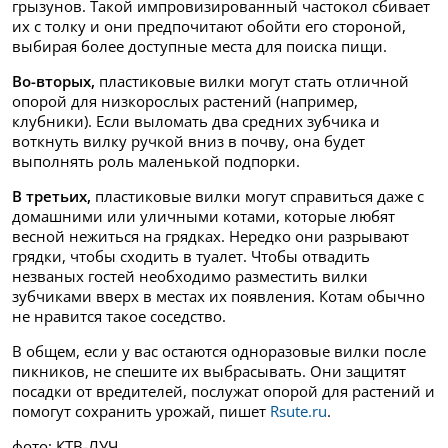
грызунов. Такой импровизированный частокол сбивает
их с толку и они предпочитают обойти его стороной,
выбирая более доступные места для поиска пищи.
Во-вторых,
пластиковые вилки могут стать отличной
опорой для низкорослых растений (например,
клубники). Если выломать два средних зубчика и
воткнуть вилку ручкой вниз в почву, она будет
выполнять роль маленькой подпорки.
В третьих,
пластиковые вилки могут справиться даже с
домашними или уличными котами, которые любят
весной нежиться на грядках. Нередко они разрывают
грядки, чтобы сходить в туалет. Чтобы отвадить
незваных гостей необходимо разместить вилки
зубчиками вверх в местах их появления. Котам обычно
не нравится такое соседство.
В общем, если у вас остаются одноразовые вилки после
пикников, не спешите их выбрасывать. Они защитят
посадки от вредителей, послужат опорой для растений и
помогут сохранить урожай, пишет
Rsute.ru
.
фото: КТВ-ЛУЧ