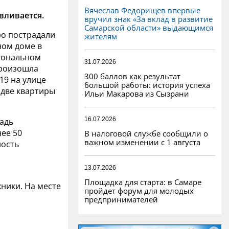
Вячеслав Федорищев впервые
вливается.
вручил знак «За вклад в развитие
Самарской области» выдающимся
ро пострадали
жителям
ном доме в
гиональном
31.07.2026
произошла
300 баллов как результат
 19 на улице
большой работы: история успеха
 две квартиры
Ильи Макарова из Сызрани
16.07.2026
адь
нее 50
В налоговой службе сообщили о
важном изменении с 1 августа
ность
13.07.2026
Площадка для старта: в Самаре
хники. На месте
пройдет форум для молодых
предпринимателей