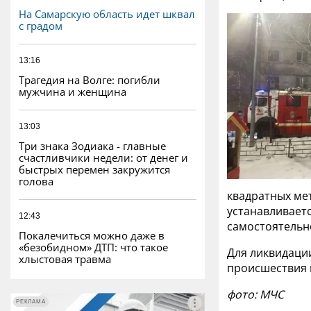
На Самарскую область идет шквал
с градом
13:16
Трагедия на Волге: погибли
мужчина и женщина
13:03
Три знака Зодиака - главные
счастливчики недели: от денег и
быстрых перемен закружится
голова
квадратных мет
устанавливаетс
12:43
самостоятельно
Покалечиться можно даже в
«безобидном» ДТП: что такое
Для ликвидации
хлыстовая травма
происшествия 
фото: МЧС
РЕКЛАМА
РЕКЛАМА