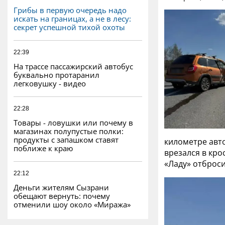
Грибы в первую очередь надо
искать на границах, а не в лесу:
секрет успешной тихой охоты
22:39
На трассе пассажирский автобус
буквально протаранил
легковушку - видео
22:28
Товары - ловушки или почему в
магазинах полупустые полки:
продукты с запашком ставят
километре авт
поближе к краю
врезался в кро
«Ладу» отброс
22:12
Деньги жителям Сызрани
обещают вернуть: почему
отменили шоу около «Миража»