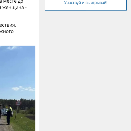
а месте до
я женщина -
ествия,
ожного