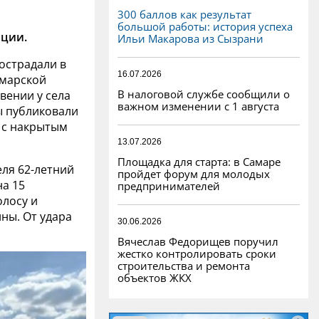
300 баллов как результат
большой работы: история успеха
ции.
Ильи Макарова из Сызрани
острадали в
16.07.2026
амарской
В налоговой службе сообщили о
вении у села
важном изменении с 1 августа
ы публиковали
 с накрытым
13.07.2026
Площадка для старта: в Самаре
еля 62-летний
пройдет форум для молодых
на 15
предпринимателей
олосу и
ины. От удара
30.06.2026
Вячеслав Федорищев поручил
жестко контролировать сроки
строительства и ремонта
объектов ЖКХ