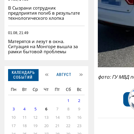
В Сызрани сотрудник
предприятия погиб в результате
технологического хлопка
01.08, 21:49
Матерятся и лезут в окна.
Ситуация на Монгоре вышла за
рамки бытовой проблемы
КАЛЕНДАРЬ
АВГУСТ
фото: ГУ МВД 
СОБЫТИЙ
Пн
Вт
Ср
Чт
Пт
Сб
Вс
1
2
3
4
5
6
7
8
9
10
11
12
13
14
15
16
17
18
19
20
21
22
23