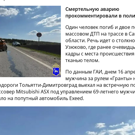
Смертельную аварию
прокомментировали в поли
Один человек погиб и двое п
массовом ДТП на трассе в С
области. Речь идет о столкно
Узюково, где ранее очевидц
кадры с места происшествия
тканью телом.
По данным ГАИ, днем 16 апр
мужчина за рулем «Гранты» 
одороги Тольятти-Димитровград выехал на встречную п
ссовер Mitsubishi ASX под управлением 69-летнего мужч
ило на попутный автомобиль Exeed.