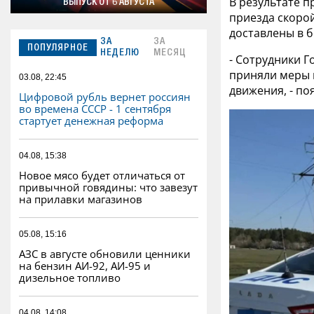
В результате п
ВЫПУСК ОТ 6 АВГУСТА
приезда скорой
доставлены в б
ЗА
ЗА
ПОПУЛЯРНОЕ
НЕДЕЛЮ
МЕСЯЦ
- Сотрудники 
приняли меры 
03.08, 22:45
движения, - по
Цифровой рубль вернет россиян
во времена СССР - 1 сентября
стартует денежная реформа
04.08, 15:38
Новое мясо будет отличаться от
привычной говядины: что завезут
на прилавки магазинов
05.08, 15:16
АЗС в августе обновили ценники
на бензин АИ-92, АИ-95 и
дизельное топливо
04.08, 14:08