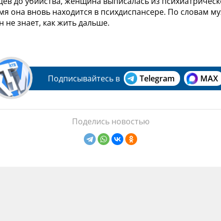
цев до убийства, женщина выписалась из психиатрическ
я она вновь находится в психдиспансере. По словам му
н не знает, как жить дальше.
Подписывайтесь в
Telegram
MAX
Поделись новостью