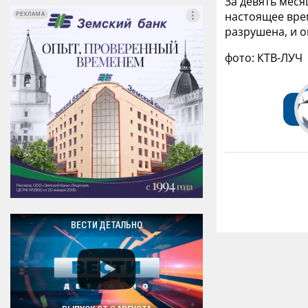
За девять меся
настоящее врем
РЕКЛАМА
РЕКЛАМА
разрушена, и о
фото: КТВ-ЛУЧ
ВЕСТИ ДЕТАЛЬНО