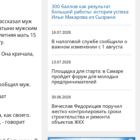
300 баллов как результат
большой работы: история успеха
Ильи Макарова из Сызрани
ассказал муж
латыни мужским
16.07.2026
летняя мать 15
В налоговой службе сообщили о
у.
важном изменении с 1 августа
. Она кричала,
13.07.2026
Площадка для старта: в Самаре
пройдет форум для молодых
предпринимателей
сообщил муж.
ват
30.06.2026
Вячеслав Федорищев поручил
жестко контролировать сроки
 как своего.
строительства и ремонта
 - говорит
объектов ЖКХ