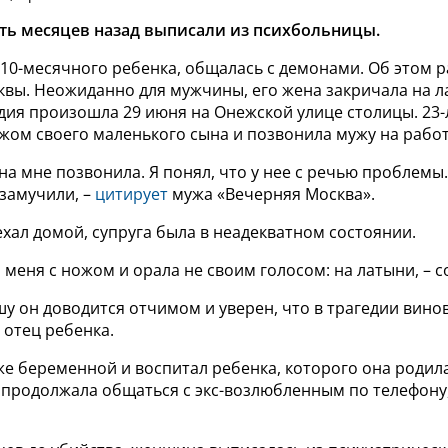
ь месяцев назад выписали из психбольницы.
10-месячного ребенка, общалась с демонами. Об этом р
квы. Неожиданно для мужчины, его жена закричала на 
дия произошла 29 июня на Онежской улице столицы. 23-
жом своего маленького сына и позвонила мужу на работ
ена мне позвонила. Я понял, что у нее с речью проблемы
замучили, –
цитирует
мужа «Вечерняя Москва».
хал домой, супруга была в неадекватном состоянии.
 меня с ножом и орала не своим голосом: на латыни, – 
у он доводится отчимом и уверен, что в трагедии вино
 отец ребенка.
уже беременной и воспитал ребенка, которого она родила,
 продолжала общаться с экс-возлюбленным по телефону,