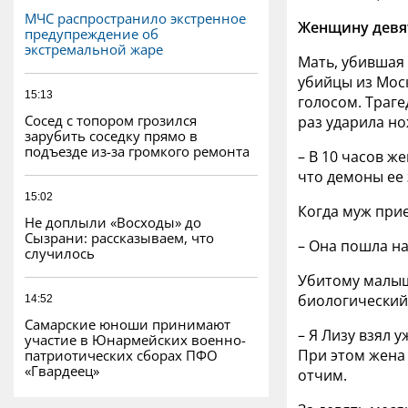
МЧС распространило экстренное
Женщину девят
предупреждение об
экстремальной жаре
Мать, убившая 
убийцы из Мос
15:13
голосом. Траге
Сосед с топором грозился
раз ударила но
зарубить соседку прямо в
подъезде из-за громкого ремонта
– В 10 часов ж
что демоны ее 
15:02
Когда муж прие
Не доплыли «Восходы» до
Сызрани: рассказываем, что
– Она пошла на
случилось
Убитому малыш
биологический
14:52
Самарские юноши принимают
– Я Лизу взял 
участие в Юнармейских военно-
При этом жена
патриотических сборах ПФО
«Гвардеец»
отчим.