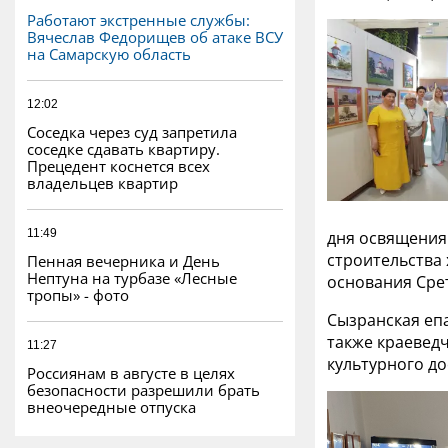
Работают экстренные службы:
Вячеслав Федорищев об атаке ВСУ
на Самарскую область
12:02
Соседка через суд запретила
соседке сдавать квартиру.
Прецедент коснется всех
владельцев квартир
11:49
дня освящения
строительства 
Пенная вечерника и День
Нептуна на турбазе «Лесные
основания Сре
тропы» - фото
Сызранская еп
также краевед
11:27
культурного д
Россиянам в августе в целях
безопасности разрешили брать
внеочередные отпуска