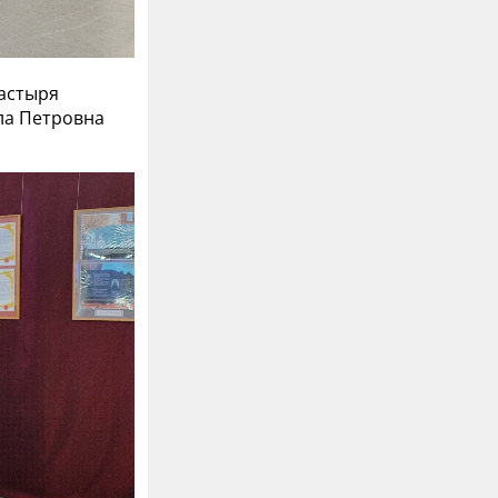
астыря
ла Петровна