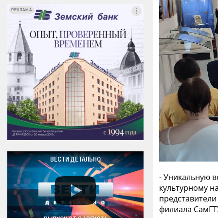
РЕКЛАМА
РЕКЛАМА
ВЕСТИ ДЕТАЛЬНО
- Уникальную в
культурному н
представители
филиала СамГТ