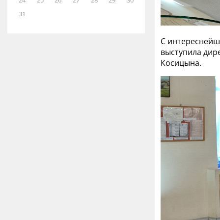
24
25
26
27
28
29
30
31
С интереснейш
выступила дир
Косицына.