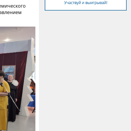
емического
равлением