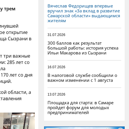
Вячеслав Федорищев впервые
у трем
вручил знак «За вклад в развитие
Самарской области» выдающимся
жителям
минувшей
ое открытие
31.07.2026
ища Сызрани в
300 баллов как результат
большой работы: история успеха
Ильи Макарова из Сызрани
ет три важные
и: 285 лет со
16.07.2026
ала
170 лет со дня
В налоговой службе сообщили о
важном изменении с 1 августа
иций.
ой области, а
13.07.2026
ставления
Площадка для старта: в Самаре
пройдет форум для молодых
предпринимателей