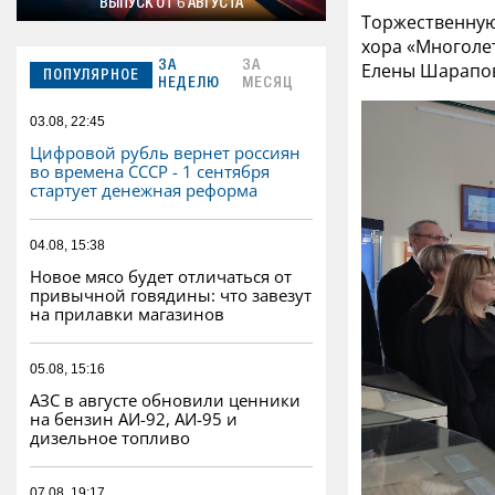
ВЫПУСК ОТ 6 АВГУСТА
Торжественную
хора «Многоле
Елены Шарапо
ЗА
ЗА
ПОПУЛЯРНОЕ
НЕДЕЛЮ
МЕСЯЦ
03.08, 22:45
Цифровой рубль вернет россиян
во времена СССР - 1 сентября
стартует денежная реформа
04.08, 15:38
Новое мясо будет отличаться от
привычной говядины: что завезут
на прилавки магазинов
05.08, 15:16
АЗС в августе обновили ценники
на бензин АИ-92, АИ-95 и
дизельное топливо
07.08, 19:17