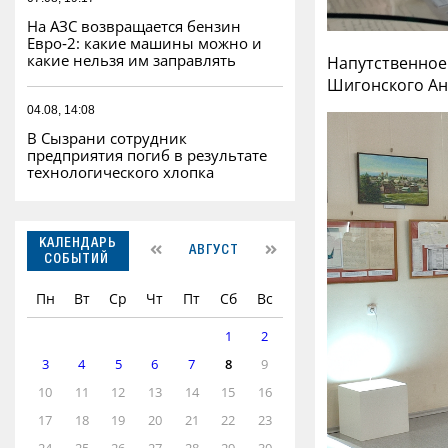
На АЗС возвращается бензин
Евро‑2: какие машины можно и
какие нельзя им заправлять
Напутственное
Шигонского Ан
04.08, 14:08
В Сызрани сотрудник
предприятия погиб в результате
технологического хлопка
КАЛЕНДАРЬ
АВГУСТ
СОБЫТИЙ
Пн
Вт
Ср
Чт
Пт
Сб
Вс
1
2
3
4
5
6
7
8
9
10
11
12
13
14
15
16
17
18
19
20
21
22
23