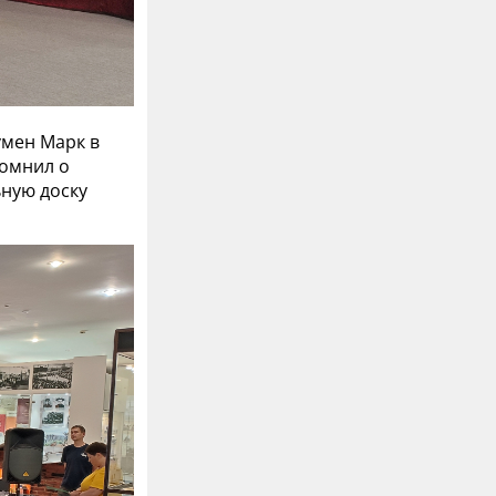
умен Марк в
помнил о
ную доску