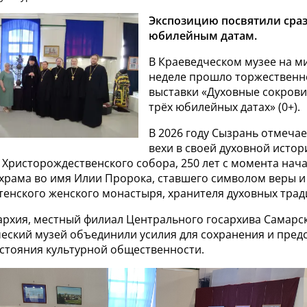
Экспозицию посвятили сраз
юбилейным датам.
В Краеведческом музее на 
неделе прошло торжественн
выставки «Духовные сокров
трёх юбилейных датах» (0+).
В 2026 году Сызрань отмеча
вехи в своей духовной истори
 Христорождественского собора, 250 лет с момента нач
храма во имя Илии Пророка, ставшего символом веры и 
тенского женского монастыря, хранителя духовных трад
архия, местный филиал Центрального госархива Самарск
ческий музей объединили усилия для сохранения и пред
остояния культурной общественности.