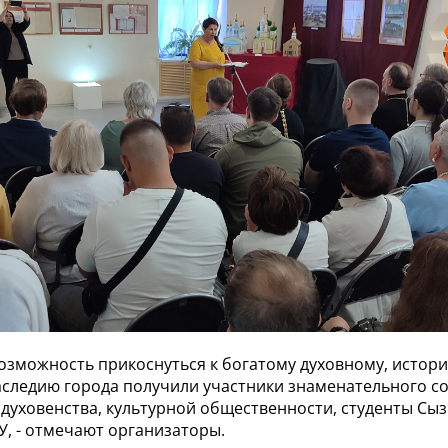
озможность прикоснуться к богатому духовному, истор
аследию города получили участники знаменательного со
 духовенства, культурной общественности, студенты Сы
У, - отмечают организаторы.