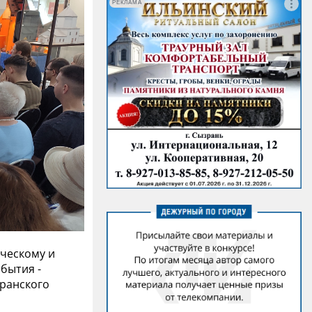
РЕКЛАМА
ическому и
бытия -
зранского