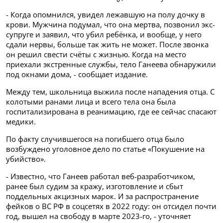
- Когда опомнился, увидел лежавшую на полу дочку в
крови. Мужчина подумал, что она мертва, позвонил экс-
супруге и заявил, что убил ребёнка, и вообще, у него
сдали нервы, больше так жить не может. После звонка
он решил свести счёты с жизнью. Когда на место
приехали экстренные службы, тело Ганеева обнаружили
под окнами дома, - сообщает издание.
Между тем, школьница выжила после нападения отца. С
колотыми ранами лица и всего тела она была
госпитализирована в реанимацию, где ее сейчас спасают
медики.
По факту случившегося на погибшего отца было
возбуждено уголовное дело по статье «Покушение на
убийство».
- Известно, что Ганеев работал веб-разработчиком,
ранее был судим за кражу, изготовление и сбыт
поддельных акцизных марок. И за распространение
фейков о ВС РФ в соцсетях в 2022 году: он отсидел почти
год, вышел на свободу в марте 2023-го, - уточняет