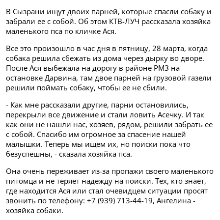
В Сызрани ищут двоих парней, которые спасли собаку и
забрали ее с собой. Об этом КТВ-ЛУЧ рассказала хозяйка
маленького пса по кличке Ася.
Все это произошло в час дня в пятницу, 28 марта, когда
собака решила сбежать из дома через дырку во дворе.
После Ася выбежала на дорогу в районе РМЗ на
остановке Дарвина, там двое парней на грузовой газели
решили поймать собаку, чтобы ее не сбили.
- Как мне рассказали другие, парни остановились,
перекрыли все движение и стали ловить Асечку. И так
как они не нашли нас, хозяев, рядом, решили забрать ее
с собой. Спасибо им огромное за спасение нашей
малышки. Теперь мы ищем их, но поиски пока что
безуспешны, - сказала хозяйка пса.
Она очень переживает из-за пропажи своего маленького
питомца и не теряет надежду на поиски. Тех, кто знает,
где находится Ася или стал очевидцем ситуации просят
звонить по телефону: +7 (939) 713-44-19, Ангелина -
хозяйка собаки.