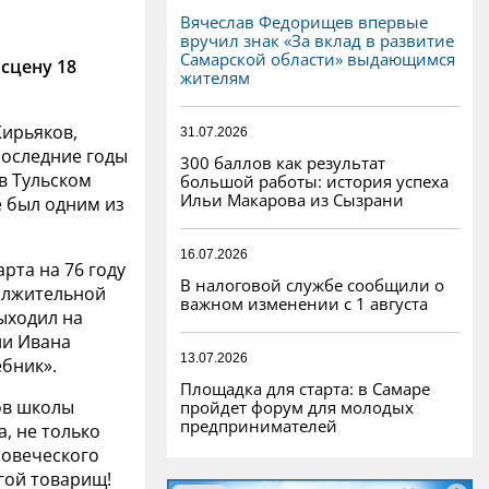
Вячеслав Федорищев впервые
вручил знак «За вклад в развитие
Самарской области» выдающимся
сцену 18
жителям
Кирьяков,
31.07.2026
последние годы
300 баллов как результат
в Тульском
большой работы: история успеха
Ильи Макарова из Сызрани
е был одним из
16.07.2026
рта на 76 году
В налоговой службе сообщили о
олжительной
важном изменении с 1 августа
ыходил на
ли Ивана
13.07.2026
ебник».
Площадка для старта: в Самаре
ов школы
пройдет форум для молодых
предпринимателей
а, не только
ловеческого
гой товарищ!