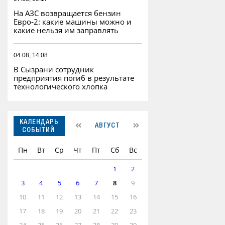
На АЗС возвращается бензин
Евро‑2: какие машины можно и
какие нельзя им заправлять
04.08, 14:08
В Сызрани сотрудник
предприятия погиб в результате
технологического хлопка
КАЛЕНДАРЬ
АВГУСТ
СОБЫТИЙ
Пн
Вт
Ср
Чт
Пт
Сб
Вс
1
2
3
4
5
6
7
8
9
10
11
12
13
14
15
16
17
18
19
20
21
22
23