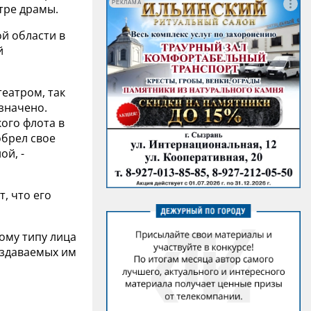
РЕКЛАМА
тре драмы.
ой области в
й
еатром, так
значено.
ого флота в
обрел свое
ой, -
, что его
кому типу лица
оздаваемых им