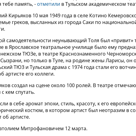
 тебе память, -
отметили
в Тульском академическом теа
ий Кирьяков 10 мая 1949 года в селе Котино Кемеровск
емье греков, высланных из города Саки по национально
и.
ной самодеятельности неунывающий Толя был «привит» т
ие в Ярославское театральное училище было ему предна
онежском ТЮЗе, в театре Краснознаменного Черноморск
 Сызрани, но только в Туле, на родине жены Ларисы, он 
ьский ТЮЗ и Тульская драма с 1974 года стали его вотчин
б артисте его коллеги.
ков создал на сцене около 100 ролей. В театре отмечают
 с кем спутать.
если в себе аромат эпохи, стиль, красоту, к его европейс
орический костюм, в котором артист был неотразим в с
т об артисте.
натолием Митрофановичем 12 марта.