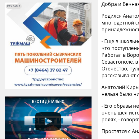
Добра и Вечная
РЕКЛАМА
РЕКЛАМА
Родился Анатол
многодетной с
принадлежност
- Еще в школь
что поступлен
Работал в Вор
Севастополе, в
Отечество, Тул
рассказывают о
Анатолий Кирья
нельзя было ни
ВЕСТИ ДЕТАЛЬНО
- Его образы н
очень шел ист
ролях, - говоря
Простятся с А