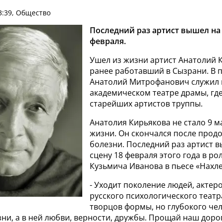
3:39, Общество
Последний раз артист вышел на 
февраля.
Ушел из жизни артист Анатолий 
ранее работавший в Сызрани. В 
Анатолий Митрофанович служил 
академическом театре драмы, гд
старейших артистов труппы.
Анатолия Кирьякова не стало 9 ма
жизни. Он скончался после прод
болезни. Последний раз артист в
сцену 18 февраля этого года в ро
Кузьмича Иванова в пьесе «Нахл
- Уходит поколение людей, актер
русского психологического театр
творцов формы, но глубокого че
ни, а в ней любви, верности, дружбы. Прощай наш доро