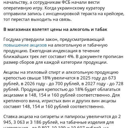
начальству, а сотрудникам ФСБ начали вести
оперативную игру. Когда украинскому куратору
отправили запись с инсценировкой теракта на крейсере,
тот перестал выходить на связь.
В магазинах взлетят цены на алкоголь и табак
Госдума утвердили закон, предусматривающий
повышение акцизов
на алкогольную и табачную
продукцию. Ежегодная индексация в течение
ближайших трех лет составит 4%. В документе прописан
размер сборов для каждой категории продукции.
Акцизы на этиловый спирт и алкогольную продукцию
крепостью свыше 18% увеличатся в 2025 году до 673
рублей, в 2026 году - до 700 рублей, в 2027 году - до 728
рублей. Продукция крепостью до 18% будет облагаться
акцизами в 148, 154 и 160 рублей соответственно. Для
крепленого вина, игристых вин и других вин акцизы
составят 148, 154 и 160 рублей соответственно.
Ставка акциза на сигареты и папиросы увеличится до 2
945, 3 063 и 3 186 рублей, на табачные изделия для
нагревания - до 9 807, 10 199 и 10 607 рублей, на