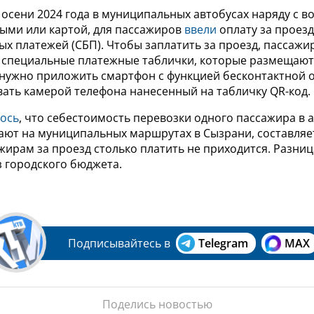
 осени 2024 года в муниципальных автобусах наряду с 
ыми или картой, для пассажиров
ввели
оплату за проез
х платежей (СБП). Чтобы заплатить за проезд, пассаж
е специальные платежные таблички, которые размещают 
 нужно приложить смартфон с функцией бесконтактной о
вать камерой телефона нанесенный на табличку QR-код.
ось
, что себестоимость перевозки одного пассажира в а
ают на муниципальных маршрутах в Сызрани, составляет
жирам за проезд столько платить не приходится. Разни
з городского бюджета.
Подписывайтесь в
Telegram
MAX
Поделись новостью