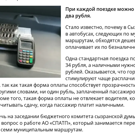
При каждой поездке можно
два рубля.
Стало известно, почему в С
в автобусах, следующих по
маршрутам, обходятся дешев
оплачивает их по безналичн
Одна стандартная поездка по
34 рубля, а наличными нужно
рублей. Оказывается, что го
стимулируют чаще расплачи
, так как такая форма оплаты способствует прозрачнос
ругими словами, ни один рубль, заплаченный пассажиро
оме того, такая форма оплаты не отвлекает водителя, к
читывать сдачу, когда пассажир платит наличными.
ечь на заседании бюджетного комитета сызранской думы
 вопрос о работе АО «СПАТП», который занимается пер
 семи муниципальным маршрутам.