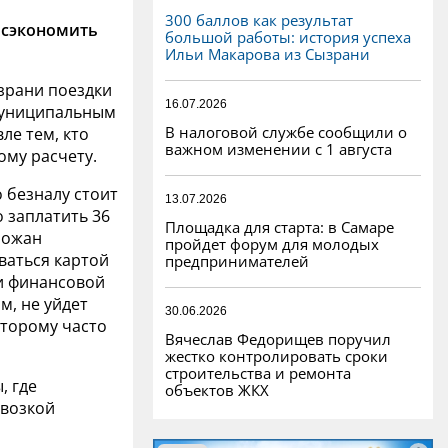
300 баллов как результат
 сэкономить
большой работы: история успеха
Ильи Макарова из Сызрани
ызрани поездки
16.07.2026
 муниципальным
В налоговой службе сообщили о
ле тем, кто
важном изменении с 1 августа
ому расчету.
 безналу стоит
13.07.2026
 заплатить 36
Площадка для старта: в Самаре
рожан
пройдет форум для молодых
ваться картой
предпринимателей
ти финансовой
м, не уйдет
30.06.2026
оторому часто
Вячеслав Федорищев поручил
жестко контролировать сроки
строительства и ремонта
, где
объектов ЖКХ
евозкой