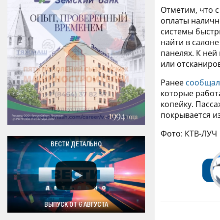
Отметим, что с
оплаты наличн
системы быстры
найти в салон
панелях. К ней
или отсканиро
Ранее
сообщал
которые работ
копейку. Пасса
покрывается и
Фото: КТВ-ЛУЧ
ВЕСТИ ДЕТАЛЬНО
ВЫПУСК ОТ 6 АВГУСТА