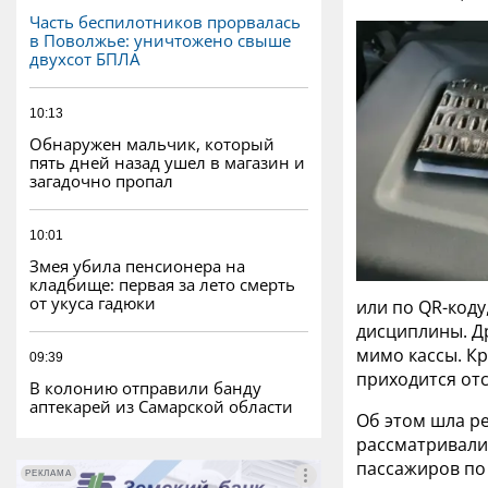
Часть беспилотников прорвалась
в Поволжье: уничтожено свыше
двухсот БПЛА
10:13
Обнаружен мальчик, который
пять дней назад ушел в магазин и
загадочно пропал
10:01
Змея убила пенсионера на
кладбище: первая за лето смерть
от укуса гадюки
или по QR-коду
дисциплины. Д
мимо кассы. Кр
09:39
приходится отс
В колонию отправили банду
аптекарей из Самарской области
Об этом шла р
рассматривали
пассажиров по
РЕКЛАМА
РЕКЛАМА