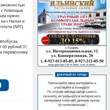
РЕКЛАМА
возможностью
д с помощью
ирам нужно
на стеклах и
платы (NFC)
втобусах,
 69 рублей 31
ца перевозчику