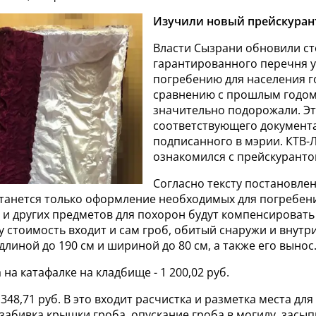
Изучили новый прейскуран
Власти Сызрани обновили с
гарантированного перечня у
погребению для населения г
сравнению с прошлым годом
значительно подорожали. Эт
соответствующего документа
подписанного в мэрии. КТВ-
ознакомился с прейскуранто
Согласно тексту постановлен
танется только оформление необходимых для погребени
 и других предметов для похорон будут компенсировать 
эту стоимость входит и сам гроб, обитый снаружи и внутр
линой до 190 см и шириной до 80 см, а также его вынос
 на катафалке на кладбище - 1 200,02 руб.
 348,71 руб. В это входит расчистка и разметка места дл
забивка крышки гроба, опускание гроба в могилу, засып