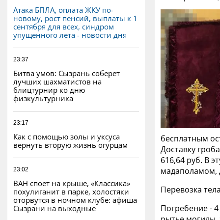
Атака БПЛА, оплата ЖКУ по-
новому, рост пенсий, выплаты к 1
сентября для всех, синдром
упущенного лета - новости дня
23:37
Битва умов: Сызрань соберет
лучших шахматистов на
блицтурнир ко дню
физкультурника
23:17
Как с помощью золы и уксуса
бесплатным ос
вернуть вторую жизнь огурцам
Доставку гроба
616,64 руб. В 
мадаполамом, д
23:02
ВАН споет на крыше, «Классика»
Перевозка тела
похулиганит в парке, холостяки
оторвутся в ночном клубе: афиша
Погребение - 4
Сызрани на выходные
рытье могилы, 