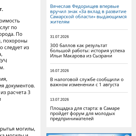
Вячеслав Федорищев впервые
т.
вручил знак «За вклад в развитие
Самарской области» выдающимся
тоимость
жителям
слуг по
орода. По
31.07.2026
, похороны
300 баллов как результат
о следует из
большой работы: история успеха
,
Ильи Макарова из Сызрани
ЛУЧ
м.
16.07.2026
ия,
В налоговой службе сообщили о
важном изменении с 1 августа
я документов.
из расчета 3
и
13.07.2026
.
Площадка для старта: в Самаре
пройдет форум для молодых
предпринимателей
я рытья могилы,
ка могилы и