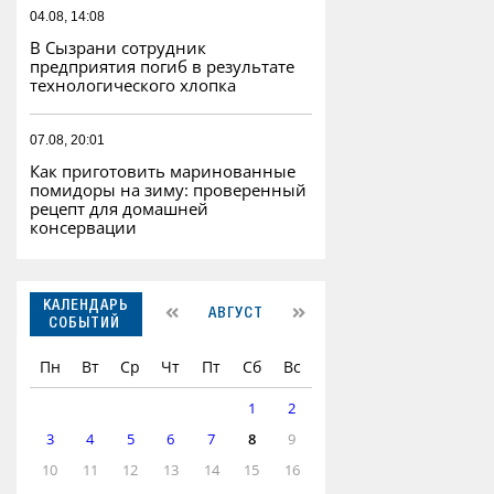
04.08, 14:08
В Сызрани сотрудник
предприятия погиб в результате
технологического хлопка
07.08, 20:01
Как приготовить маринованные
помидоры на зиму: проверенный
рецепт для домашней
консервации
КАЛЕНДАРЬ
АВГУСТ
СОБЫТИЙ
Пн
Вт
Ср
Чт
Пт
Сб
Вс
1
2
3
4
5
6
7
8
9
10
11
12
13
14
15
16