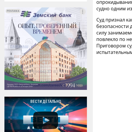
опрокидывания
судно одним из
РЕКЛАМА
РЕКЛАМА
Суд признал ка
безопасности 
силу занимаем
повлекло по н
Приговором су
испытательным
ВЕСТИ ДЕТАЛЬНО