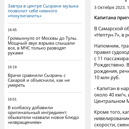
Завтра в центре Сызрани музыка
3 Октября 2023, 
позволит себе немного
«похулиганить»
Капитана приг
В Самарской о
16:45
«Нептун-7», в 
Громыхнуло от Москвы до Тулы.
Мощный звук взрыва слышали
Напомним, траг
все, в МЧС только разводят
правил судохо
руками
с 11 пассажир
Рождествено. В
16:19
рождения, реч
Врачи сравнили Сызрань с
10 млн руб.
Сахарой и объяснили, как не
умереть
- Капитан в н
около 40 км/ч,
16:01
Центральном М
В колбаску добавили
Кроме того, к
оригинальный ингредиент:
обыватели назвали новое блюдо
нивелированию
«извращением»
скорости, сме