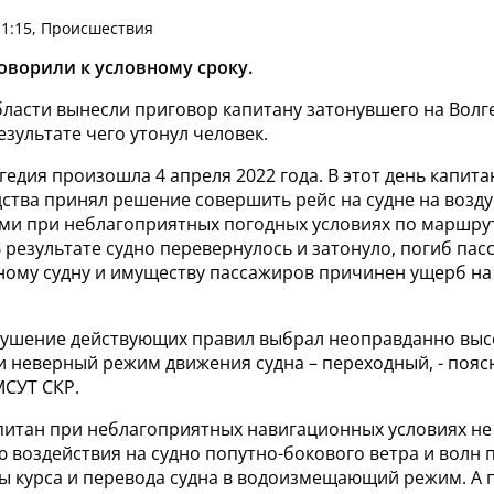
11:15, Происшествия
оворили к условному сроку.
бласти вынесли приговор капитану затонувшего на Волг
результате чего утонул человек.
едия произошла 4 апреля 2022 года. В этот день капит
дства принял решение совершить рейс на судне на воз
ами при неблагоприятных погодных условиях по маршру
 результате судно перевернулось и затонуло, погиб пас
ному судну и имуществу пассажиров причинен ущерб на
арушение действующих правил выбрал неоправданно выс
 и неверный режим движения судна – переходный, - пояс
СУТ СКР.
апитан при неблагоприятных навигационных условиях не
 воздействия на судно попутно-бокового ветра и волн 
ны курса и перевода судна в водоизмещающий режим. А 