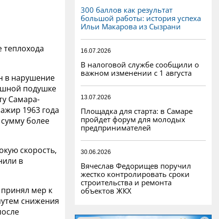
300 баллов как результат
большой работы: история успеха
Ильи Макарова из Сызрани
е теплохода
16.07.2026
В налоговой службе сообщили о
важном изменении с 1 августа
ан в нарушение
душной подушке
13.07.2026
ту Самара-
сажир 1963 года
Площадка для старта: в Самаре
пройдет форум для молодых
 сумму более
предпринимателей
окую скорость,
30.06.2026
нили в
Вячеслав Федорищев поручил
жестко контролировать сроки
строительства и ремонта
 принял мер к
объектов ЖКХ
путем снижения
после