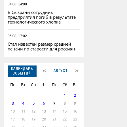
04.08, 14:08
В Сызрани сотрудник
предприятия погиб в результате
технологического хлопка
05.08, 17:02
Стал известен размер средней
пенсии по старости для россиян
КАЛЕНДАРЬ
АВГУСТ
СОБЫТИЙ
Пн
Вт
Ср
Чт
Пт
Сб
Вс
1
2
3
4
5
6
7
8
9
10
11
12
13
14
15
16
17
18
19
20
21
22
23