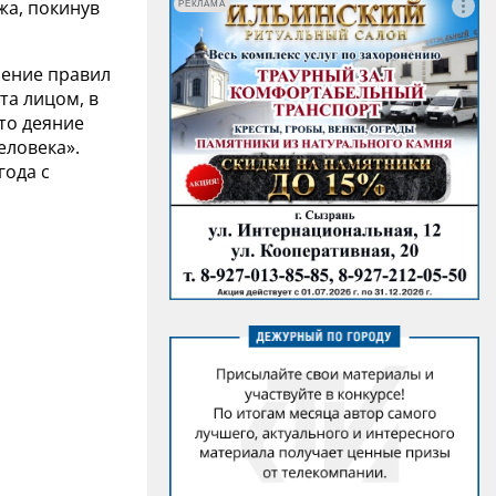
жа, покинув
РЕКЛАМА
шение правил
та лицом, в
то деяние
еловека».
года с