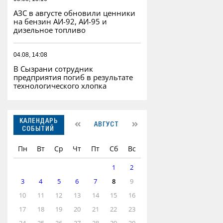
АЗС в августе обновили ценники
на бензин АИ-92, АИ-95 и
дизельное топливо
04.08, 14:08
В Сызрани сотрудник
предприятия погиб в результате
технологического хлопка
КАЛЕНДАРЬ
АВГУСТ
СОБЫТИЙ
Пн
Вт
Ср
Чт
Пт
Сб
Вс
1
2
3
4
5
6
7
8
9
10
11
12
13
14
15
16
17
18
19
20
21
22
23