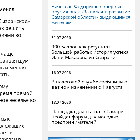
Вячеслав Федорищев впервые
тменял
вручил знак «За вклад в развитие
Самарской области» выдающимся
Сызранское»
жителям
ак решить
ниями во
31.07.2026
300 баллов как результат
большой работы: история успеха
е чаще
Ильи Макарова из Сызрани
траивая шум
чь и мешая
16.07.2026
ать.
В налоговой службе сообщили о
ому
важном изменении с 1 августа
время прямой
ное веселье во
13.07.2026
Площадка для старта: в Самаре
пройдет форум для молодых
сь к
предпринимателей
лизлежащих
ает и
раждан в