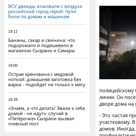
ВСУ дважды атаковали с воздуха
российский город-герой: пули
били по домам и машинам
19:12
Бананы, сахар и свинина: что
подорожало и подешевело в
магазинах Сызрани и Самары
19:00
Острая хреновина с медовой
ноткой: домашняя заготовка без
варки - подойдет не только к мясу
полицейскому 
линии. Он пос
18:39
дворе дома на 
«Знаем, а что делать! Звали к себе
домой - не идут»: случай в
- Это частая п
«Пятёрочке» Сызрани вызвал
участковому. В
гневный пост
домов. Иногда,
профилактичес