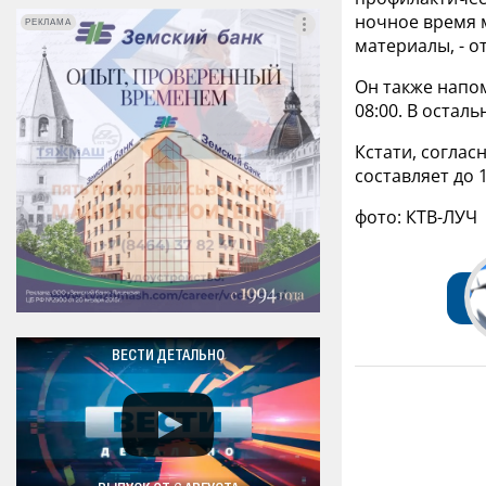
ночное время 
РЕКЛАМА
РЕКЛАМА
материалы, - о
Он также напом
08:00. В остал
Кстати, соглас
составляет до 
фото: КТВ-ЛУЧ
ВЕСТИ ДЕТАЛЬНО