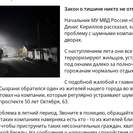
Закон о тишине никто не о
Начальник МУ МВД России «
Денис Кириллов рассказал, к
проблему с шумными компа
дворах.
С наступлением лета они вс
терроризируют жильцов, ус
под окнами далеко за полно
горожанам нормально отдых
С подобной жалобой к главн
Сызрани обратился один из жителей нашего города во 
етовал на компании, которые регулярно устраивают шум
проспекте 50 лет Октября, 63.
роблема в летний период. Звоните в полицию, обращайте
 таких компаниях наверняка есть кто - то из жителей б
 чтобы приструнить таких несознательных граждан, хват
кой беседы. На сообщения о нарушениях спокойствия г