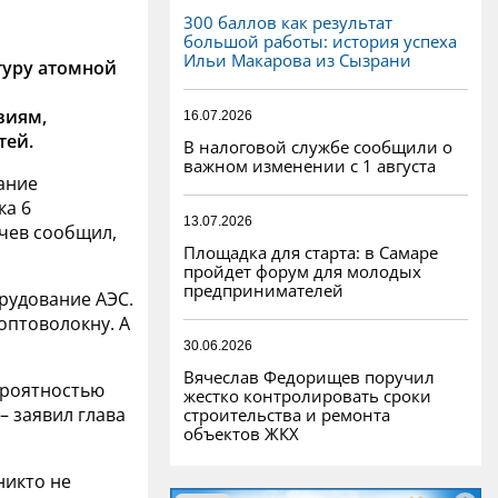
300 баллов как результат
большой работы: история успеха
Ильи Макарова из Сызрани
туру атомной
виям,
16.07.2026
тей.
В налоговой службе сообщили о
важном изменении с 1 августа
ание
ка 6
13.07.2026
чев сообщил,
Площадка для старта: в Самаре
пройдет форум для молодых
предпринимателей
рудование АЭС.
 оптоволокну. А
30.06.2026
Вячеслав Федорищев поручил
вероятностью
жестко контролировать сроки
– заявил глава
строительства и ремонта
объектов ЖКХ
никто не