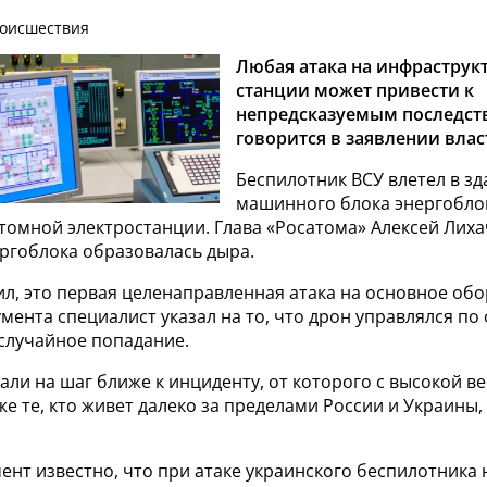
роисшествия
Любая атака на инфраструк
станции может привести к
непредсказуемым последст
говорится в заявлении влас
Беспилотник ВСУ влетел в зд
машинного блока энергобло
томной электростанции. Глава «Росатома» Алексей Лиха
ергоблока образовалась дыра.
л, это первая целенаправленная атака на основное обо
умента специалист указал на то, что дрон управлялся по
 случайное попадание.
тали на шаг ближе к инциденту, от которого с высокой 
е те, кто живет далеко за пределами России и Украины, 
нт известно, что при атаке украинского беспилотника 