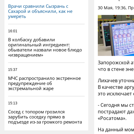
Врачи сравнили Сызрань с
30 Мая, 19:36, П
Сахарой и объяснили, как не
умереть
16:01
В колбаску добавили
оригинальный ингредиент:
обыватели назвали новое блюдо
«извращением»
Запорожской а
что в стене эн
15:37
МЧС распространило экстренное
Лихачев уточни
предупреждение об
В качестве арг
экстремальной жаре
это исключает
15:13
- Сегодня мы с
пострадают даж
Сосед с топором грозился
зарубить соседку прямо в
«Росатома».
подъезде из-за громкого ремонта
На данный моме