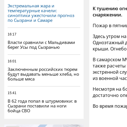
Экстремальная жара и
К тушению огн
температурные качели:
снаряжении.
синоптики ужесточили прогноз
по Сызрани и Самаре
Пожар в пятниц
16:17
Здесь утром н
Власти сравнили с Мальдивами
Одноэтажный де
берег Усы под Сызранью
крыши. Огнебо
В самарском МЧ
16:01
также расчеты 
Заключенным российских тюрем
экстренной сл
будут выдавать меньше хлеба, но
из военной час
больше мяса
Несмотря на б
15:41
достаточно опе
В 62 года попал в штурмовики: в
Сызрани поставили на ноги
Во время пожа
бойца СВО