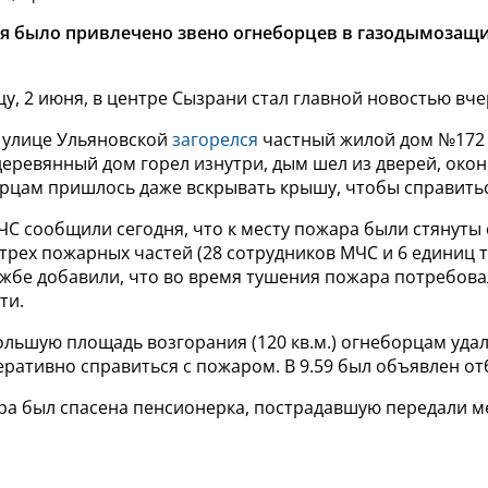
я было привлечено звено огнеборцев в газодымозащ
у, 2 июня, в центре Сызрани стал главной новостью вч
а улице Ульяновской
загорелся
частный жилой дом №172 н
ревянный дом горел изнутри, дым шел из дверей, окон
рцам пришлось даже вскрывать крышу, чтобы справитьс
С сообщили сегодня, что к месту пожара были стянуты 
трех пожарных частей (28 сотрудников МЧС и 6 единиц т
ужбе добавили, что во время тушения пожара потребов
ти.
ольшую площадь возгорания (120 кв.м.) огнеборцам уда
ративно справиться с пожаром. В 9.59 был объявлен от
ра был спасена пенсионерка, пострадавшую передали м