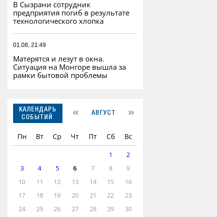
В Сызрани сотрудник
предприятия погиб в результате
технологического хлопка
01.08, 21:49
Матерятся и лезут в окна.
Ситуация на Монгоре вышла за
рамки бытовой проблемы
КАЛЕНДАРЬ
АВГУСТ
СОБЫТИЙ
Пн
Вт
Ср
Чт
Пт
Сб
Вс
1
2
3
4
5
6
7
8
9
10
11
12
13
14
15
16
17
18
19
20
21
22
23
24
25
26
27
28
29
30