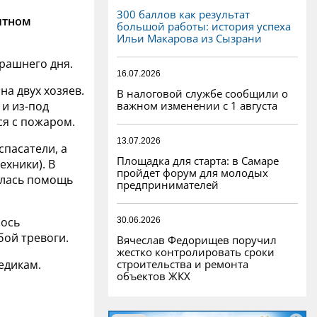
300 баллов как результат
итном
большой работы: история успеха
Ильи Макарова из Сызрани
ерашнего дня.
16.07.2026
а двух хозяев.
В налоговой службе сообщили о
важном изменении с 1 августа
 и из-под
я с пожаром.
13.07.2026
спасатели, а
Площадка для старта: в Самаре
ехники). В
пройдет форум для молодых
алась помощь
предпринимателей
лось
30.06.2026
бой тревоги.
Вячеслав Федорищев поручил
жестко контролировать сроки
строительства и ремонта
едикам.
объектов ЖКХ