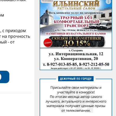
РЕКЛАМА
ом
, с приходом
т на прочность
ый - от