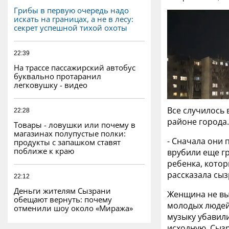
Грибы в первую очередь надо
искать на границах, а не в лесу:
секрет успешной тихой охоты
22:39
На трассе пассажирский автобус
буквально протаранил
легковушку - видео
Все случилось 
22:28
районе города.
Товары - ловушки или почему в
магазинах полупустые полки:
- Сначала они 
продукты с запашком ставят
поближе к краю
врубили еще г
ребенка, котор
рассказала сыз
22:12
Деньги жителям Сызрани
Женщина не вы
обещают вернуть: почему
молодых людей,
отменили шоу около «Миража»
музыку убавили
исходную. Сыз