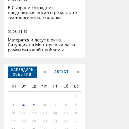
В Сызрани сотрудник
предприятия погиб в результате
технологического хлопка
01.08, 21:49
Матерятся и лезут в окна.
Ситуация на Монгоре вышла за
рамки бытовой проблемы
КАЛЕНДАРЬ
АВГУСТ
СОБЫТИЙ
Пн
Вт
Ср
Чт
Пт
Сб
Вс
1
2
3
4
5
6
7
8
9
10
11
12
13
14
15
16
17
18
19
20
21
22
23