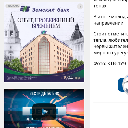
тонах.
РЕКЛАМА
РЕКЛАМА
В итоге молоды
направлении.
Стоит отметить
тепла, любите
нервы жителей 
мирного урегу
Фото: КТВ-ЛУЧ
ВЕСТИ ДЕТАЛЬНО