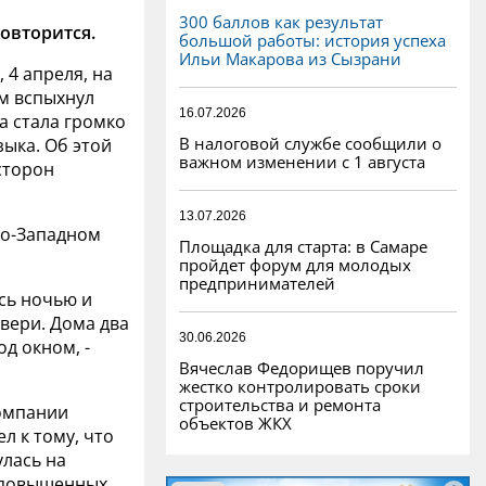
300 баллов как результат
повторится.
большой работы: история успеха
Ильи Макарова из Сызрани
 4 апреля, на
м вспыхнул
16.07.2026
а стала громко
В налоговой службе сообщили о
ыка. Об этой
важном изменении с 1 августа
сторон
13.07.2026
го-Западном
Площадка для старта: в Самаре
пройдет форум для молодых
предпринимателей
ись ночью и
вери. Дома два
30.06.2026
д окном, -
Вячеслав Федорищев поручил
жестко контролировать сроки
строительства и ремонта
компании
объектов ЖКХ
л к тому, что
улась на
а повышенных