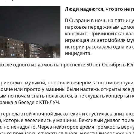
Люди надеются, что это не 
В Сызрани в ночь на пятницу,
парковке перед жилым домо
конфликт. Причиной скандал
играющая из автомобиля муз
истории рассказала одна из 
инцидента.
возле одного из домов на проспекте 50 лет Октября в Ю
приехали с музыкой, постояли вечером, а потом вернул
ромче или просто у машины были настежь открыты все д
ым по ночам спать полагается, а не слушать концерты по
ранка в беседе с КТВ-ЛУЧ.
терпела этой «ночной дискотеки» и спустилась вниз к 
 которые веселились у машины. Вежливый диалог приве
, но ненадолго. Через некоторое время громкость верн
ранке пришлось спускаться вновь и вести диалог уже н